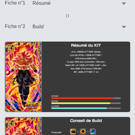
:
Fiche n°1
Vue alternative
| |
:
Fiche n°2