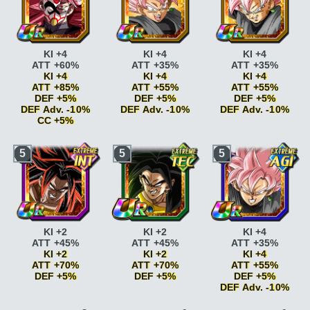
KI +4
KI +4
KI +4
ATT +60%
ATT +35%
ATT +35%
KI +4
KI +4
KI +4
ATT +85%
ATT +55%
ATT +55%
DEF +5%
DEF +5%
DEF +5%
DEF Adv. -10%
DEF Adv. -10%
DEF Adv. -10%
CC +5%
Paré au combat
KI
Paré au combat
KI
Paré au combat
KI
+2
+2
5
5
5
+2
Paré au combat
KI
Paré au combat
KI
Paré au combat
KI
+2 ATT +5% DEF +5%
+2 ATT +5% DEF +5%
+2 ATT +5% DEF +5%
Super Saiyan
ATT
Super Saiyan
ATT
Super Saiyan
ATT
+10%
+10%
+10%
Super Saiyan
ATT
Super Saiyan
ATT
Super Saiyan
ATT
+15%
+15%
+15%
Combat acharné
ATT
Combat acharné
ATT
Combat acharné
ATT
+15%
+15%
KI +2
KI +2
KI +4
+15%
Combat acharné
ATT
Combat acharné
ATT
ATT +45%
ATT +45%
ATT +35%
Combat acharné
ATT
+20%
+20%
KI +2
KI +2
KI +4
+20%
Peur et désespoir
KI
Peur et désespoir
KI
ATT +70%
ATT +70%
ATT +55%
Peur et désespoir
KI
+2
+2
DEF +5%
DEF +5%
DEF +5%
+2
Peur et désespoir
KI
Peur et désespoir
KI
DEF Adv. -10%
Peur et désespoir
KI
+2 DEF Adv. -10%
+2 DEF Adv. -10%
Paré au combat
KI
Paré au combat
KI
+2 DEF Adv. -10%
Cauchemar
ATT
Cauchemar
ATT
+2
+2
Paré au combat
KI