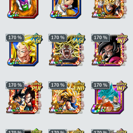
rapide"
ou
"Combat
+170% stats pour la
"Transformation
rapide"
, +50% stats
catégorie
"Prodiges
fortifiante"
, +30%
bonus si aussi
du combat"
ou
stats bonus si aussi
"Participants aux
"Combat rapide"
"Vie artificielle"
ou
tournois"
ou
"Boss
(hors
"Pouvoir
"Puissance
de DB Super"
démoniaque"
), +30%
incontrôlable"
stats bonus si aussi
+3 ki, +170% stats
+3 ki, +170% stats
Ki +3, PV, ATT et DÉF
"Chercheurs de
pour la catégorie
catégorie
"Saga de
+170 % pour la
170 %
170 %
170 %
boules de cristal"
"Pouvoir
Namek"
,
"Guerriers
catégorie
"Lutte à
démoniaque"
,
de génie"
ou
pleine puissance"
,
"Diaboliques et
"Diaboliques et
"Super Saiyan"
ou
sans merci"
ou
sans merci"
, +30%
"Le pouvoir des
"Boss des films"
,
stats bonus si aussi
vœux"
, et PV, ATT et
+30% stats bonus si
"Chercheurs de
DÉF +30 % en plus si
aussi
"Terrifiants
boules de cristal"
ou
le perso est aussi de
conquérants"
ou
"Saiyan pur"
catégorie
"Héros des
"Guerriers
films"
ou
Ki +3, PV, ATT et DÉF
Ki +3, PV, ATT et DÉF
Ki +3, PV, ATT et DÉF
galactiques"
"Aspirations
+170 % pour la
+170 % pour la
+170 % pour la
170 %
170 %
170 %
connectées"
catégorie
"Saga de
catégorie
"Boss de
catégorie
"Héros de
Boo"
,
"Combattants
DB Super"
,
GT"
ou
"Puissance
de l'au-delà"
ou
"Transformation
maximale"
, et PV,
"Combat rapide"
et
fortifiante"
ou
ATT et DÉF +30 % en
PV, ATT et DÉF +30
"Puissance
plus si le perso est
% en plus si le perso
maximale"
et PV, ATT
aussi de catégorie
est aussi de catégorie
et DÉF +30 % en plus
"Saiyan pur"
ou
"Kamehameha"
ou
si le perso est aussi
"Saiyan de sang-
"Temps limité"
de catégorie
mêlé"
Ki +3, PV, ATT et DÉF
Ki +3, PV, ATT et DÉF
Ki +3, PV, ATT et DÉF
"Explosion de
+170 % pour la
+170 % pour la
+170 % pour la
170 %
170 %
170 %