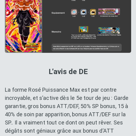
L’avis de DE
La forme Rosé Puissance Max est par contre
incroyable, et s’active dès le 5e tour de jeu : Garde
garantie, gros bonus ATT/DEF, 50% SP bonus, 15 à
40% de soin par apparition, bonus ATT/DEF sur la
SP.. Il a vraiment tout ce dont on peut rêver. Ses
dégâts sont géniaux grâce aux bonus d’ATT