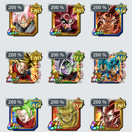
pour la catégorie
pour la catégorie
+170 % pour la
200 %
200 %
200 %
"Transformation
"Dragon Ball
catégorie
"Survie de
fortifiante"
ou
Heroes"
,
l'Univers"
,
"Divin"
"Chercheurs de
"Kamehameha"
ou
ou
"Volonté
boules de cristal"
,
"Puissance au-delà
confiée"
, et PV, ATT
+30% stats bonus si
du Super Saiyan"
,
et DÉF +30 % en plus
aussi
"Saiyan pur"
+30% stats bonus si
si le perso est aussi
ou
"Combat rapide"
aussi
"Crossover"
de catégorie
"Représentants de
l'Univers 7"
,
Ki +3, PV, ATT et DÉF
Ki +3, PV, ATT et DÉF
Ki +3, PV, ATT et DÉF
"Combat rapide"
ou
+170 % pour la
+170 % pour la
+170 % pour la
200 %
200 %
200 %
"Puissance
catégorie
"Boss de
catégorie
"Dragon
catégorie
"Dragon
restaurée"
DB Super"
ou
Ball Heroes"
,
"Super
Ball Heroes"
,
"Corps et esprit
Saiyan 3"
ou
"Puissance de
corrompus"
, et PV,
"Transformation
gorille"
ou
"Guerrier
ATT et DÉF +30 % en
fortifiante"
, et PV,
fusionné"
, et PV,
plus si le perso est
ATT et DÉF +30 % en
ATT et DÉF +30 % en
aussi de catégorie
plus si le perso est
plus si le perso est
"Divin"
,
"Combat
aussi de catégorie
aussi de catégorie
rapide"
ou
"Crossover"
"Crossover"
Ki +3, PV, ATT et DÉF
Ki +3, PV, ATT et DÉF
Ki +3, PV, ATT et DÉF
"Explosion de
+200 % pour la
+170 % pour la
+170 % pour la
200 %
200 %
200 %
colère"
catégorie
"Voyageur
catégorie
"Divin"
,
catégorie
"Combat
du temps"
"Chaos mondial"
ou
du destin"
,
"Saga
"Guerrier fusionné"
,
du futur"
ou
et PV, ATT et DÉF
"Puissance au-delà
+30 % en plus si le
du Super Saiyan"
, et
perso est aussi de
PV, ATT et DÉF +30
catégorie
"Voyageur
% en plus si le perso