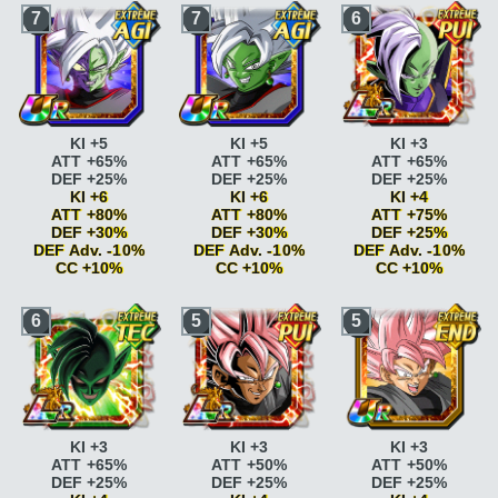
7
7
6
KI +5
KI +5
KI +3
ATT +65%
ATT +65%
ATT +65%
DEF +25%
DEF +25%
DEF +25%
KI +6
KI +6
KI +4
ATT +80%
ATT +80%
ATT +75%
DEF +30%
DEF +30%
DEF +25%
DEF Adv. -10%
DEF Adv. -10%
DEF Adv. -10%
CC +10%
CC +10%
CC +10%
Guerrier fusionné
KI
Guerrier fusionné
KI
Combat acharné
ATT
6
5
5
+2
+2
+15%
Guerrier fusionné
KI
Guerrier fusionné
KI
Combat acharné
ATT
+2 ATT +5% DEF +5%
+2 ATT +5% DEF +5%
+20%
Combat acharné
ATT
Combat acharné
ATT
Boss
ATT +25% DEF
+15%
+15%
+25% <=80% HP
Combat acharné
ATT
Combat acharné
ATT
Boss
ATT +25% DEF
+20%
+20%
+25%
Boss
ATT +25% DEF
Boss
ATT +25% DEF
Peur et désespoir
KI
KI +3
KI +3
KI +3
+25% <=80% HP
+25% <=80% HP
+2
ATT +65%
ATT +50%
ATT +50%
Boss
ATT +25% DEF
Boss
ATT +25% DEF
Peur et désespoir
KI
DEF +25%
DEF +25%
DEF +25%