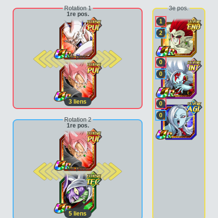
Rotation 1
3e pos.
1re pos.
1
2
2e pos.
0
0
3
liens
0
0
Rotation 2
1re pos.
2e pos.
5
liens