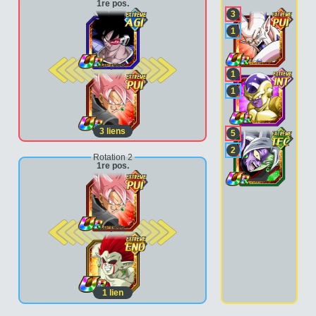
1re pos.
3
1
2e pos.
1
1
3
liens
5
2
Rotation 2
1re pos.
2e pos.
1
lien