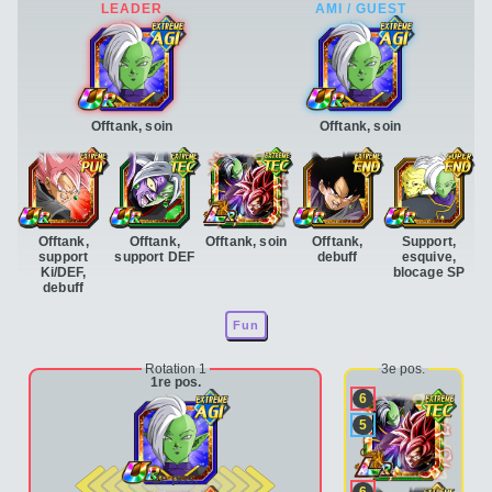
Offtank, soin
Offtank, soin
Offtank,
Offtank,
Offtank, soin
Offtank,
Support,
support
support DEF
debuff
esquive,
Ki/DEF,
blocage SP
debuff
Fun
Rotation 1
3e pos.
1re pos.
6
5
2e pos.
6