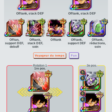
Offtank, stack DEF
Offtank, stack DEF
Offtan,
Offtank,
Offtank
Offtank,
Offtank,
support DEF,
stack DEF,
support DEF
réductions,
debuff
soin
soin
Voyageur du temps
Fun
Rotation 1
3e pos.
1re pos.
5
5
2e pos.
0
6