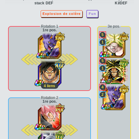
stack DEF
KI/DEF
Explosion de colère
Fun
Rotation 1
3e pos.
1re pos.
5
1
2e pos.
5
1
4
liens
4
2
Rotation 2
1re pos.
2e pos.