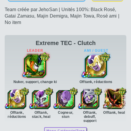
Team créée par JehoSan | Unités 100%: Black Rosé,
Gatai Zamasu, Majin Demigra, Majin Towa, Rosé ami |
No item
Extreme TEC - Clutch
Nuker, support, change ki
Offtank, réductions
Offtank,
Offtank,
Cogneur,
Offtank,
Offtank, heal
réductions
stack, heal
stun
debuff,
support
Mono Catégorie/Type