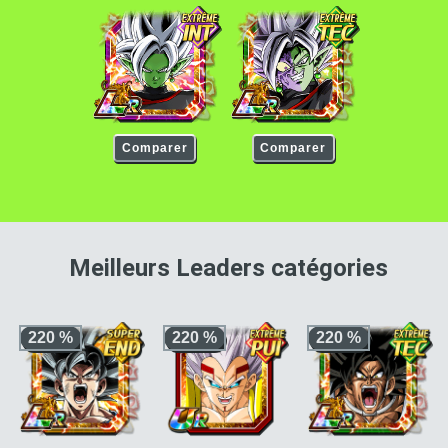
Zamasu : Fusion
Zamasu : Fusion
Comparer
Comparer
pour 
Meilleurs Leaders catégories
220 %
220 %
220 %