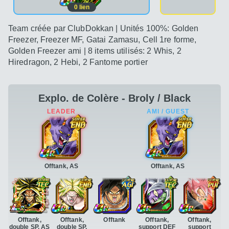
0
lien
Team créée par ClubDokkan | Unités 100%: Golden
Freezer, Freezer MF, Gatai Zamasu, Cell 1re forme,
Golden Freezer ami | 8 items utilisés: 2 Whis, 2
Hiredragon, 2 Hebi, 2 Fantome portier
Explo. de Colère - Broly / Black
Offtank, AS
Offtank, AS
Offtank,
Offtank,
Offtank
Offtank,
Offtank,
double SP, AS
double SP,
support DEF
support