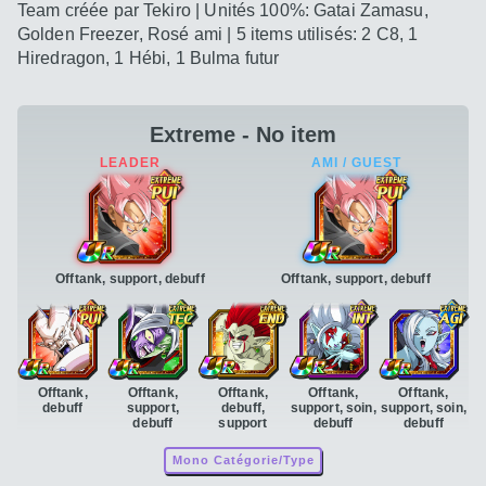
Team créée par Tekiro | Unités 100%: Gatai Zamasu,
Golden Freezer, Rosé ami | 5 items utilisés: 2 C8, 1
Hiredragon, 1 Hébi, 1 Bulma futur
Extreme - No item
Offtank, support, debuff
Offtank, support, debuff
Offtank,
Offtank,
Offtank,
Offtank,
Offtank,
debuff
support,
debuff,
support, soin,
support, soin,
debuff
support
debuff
debuff
Mono Catégorie/Type