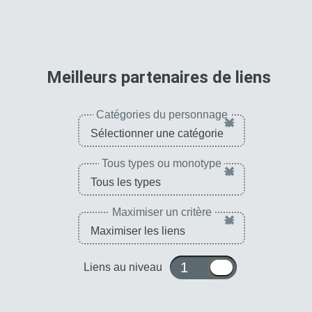
Ki +3, PV, ATT et DÉF
+170 % pour la
catégorie
"Saga du
futur"
pour 
Meilleurs partenaires de liens
Catégories du personnage
×
Tous types ou monotype
×
Maximiser un critère
×
1 ou 10
Liens au niveau