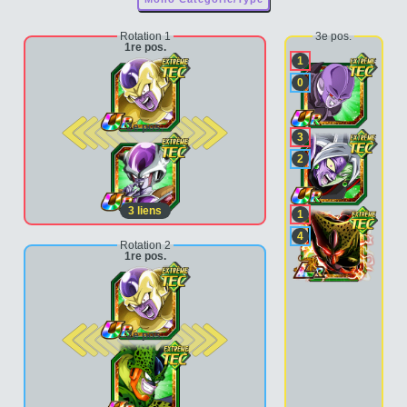
Rotation 1
3e pos.
1re pos.
1
0
2e pos.
3
2
3
liens
1
4
Rotation 2
1re pos.
2e pos.