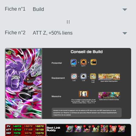
:
Fiche n°1
Vue alternative
| |
:
Fiche n°2