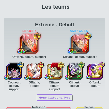
Les teams
Extreme - Debuff
Offtank, debuff, support
Offtank, debuff, support
Cogneur,
Offtank,
Offtank,
Offtank,
Offtank,
debuff,
debuff
debuff,
debuff
debuff
support
support
Mono Catégorie/Type
Rotation 1
3e pos.