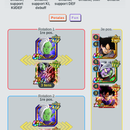
support
support KI,
support DEF
KI/DEF
debuff
Potalas
Fun
Rotation 1
3e pos.
1re pos.
6
6
2e pos.
5
5
3
liens
4
3
Rotation 2
1re pos.
2e pos.