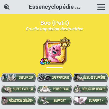
Essencyclopédie
Rechercher une carte Dokkan Ba
Boo (Petit)
Cruelle impulsion destructrice