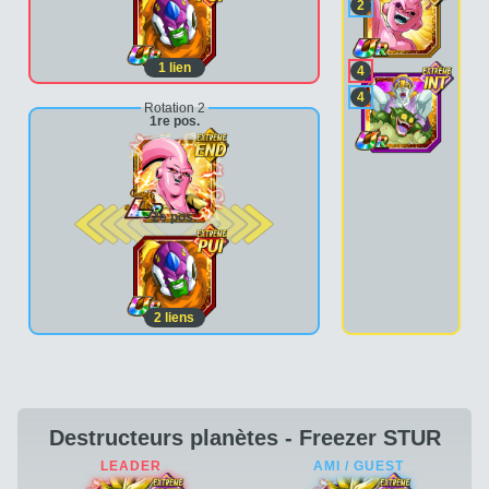
2
1
lien
4
4
Rotation 2
1re pos.
2e pos.
2
liens
Destructeurs planètes - Freezer STUR