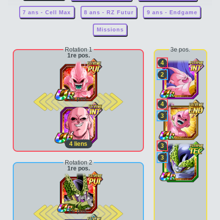
7 ans - Cell Max
8 ans - RZ Futur
9 ans - Endgame
Missions
Rotation 1
3e pos.
1re pos.
4
2
2e pos.
4
3
4
liens
3
3
Rotation 2
1re pos.
2e pos.