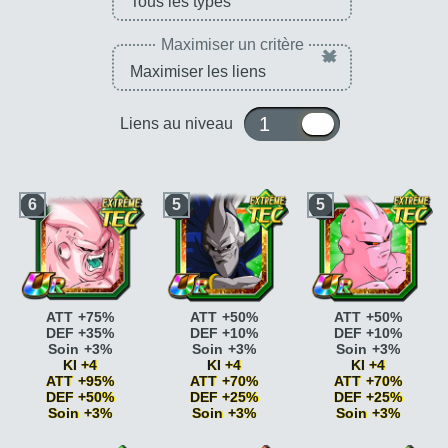
Maximiser un critère
×
1 ou 10
Liens au niveau
6
5
5
ATT +75%
ATT +50%
ATT +50%
DEF +35%
DEF +10%
DEF +10%
Soin +3%
Soin +3%
Soin +3%
KI +4
KI +4
KI +4
ATT +95%
ATT +70%
ATT +70%
DEF +50%
DEF +25%
DEF +25%
Soin +3%
Soin +3%
Soin +3%
Combat acharné
ATT
Combat acharné
ATT
Combat acharné
ATT