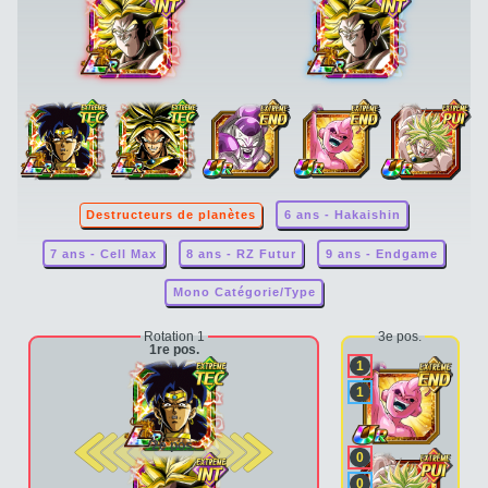
Destructeurs de planètes
6 ans - Hakaishin
7 ans - Cell Max
8 ans - RZ Futur
9 ans - Endgame
Mono Catégorie/Type
Rotation 1
3e pos.
1re pos.
1
1
2e pos.
0
0