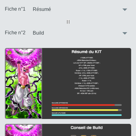
:
Fiche n°1
Vue alternative
| |
:
Fiche n°2