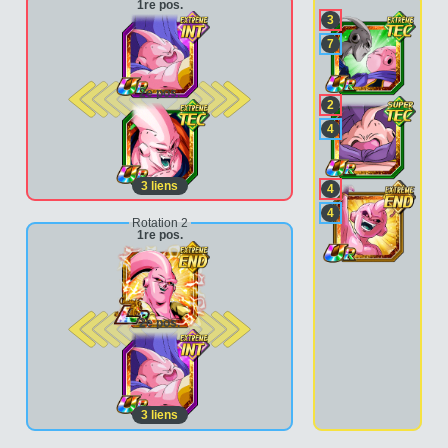
1re pos.
3
7
2e pos.
2
4
3
liens
4
4
Rotation 2
1re pos.
2e pos.
3
liens