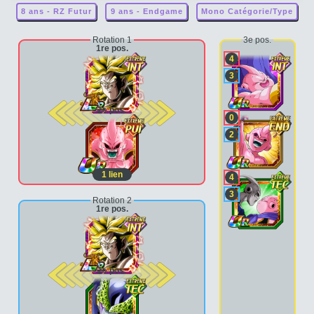
8 ans - RZ Futur
9 ans - Endgame
Mono Catégorie/Type
Rotation 1
3e pos.
1re pos.
4
3
2e pos.
0
2
1
lien
4
3
Rotation 2
1re pos.
2e pos.