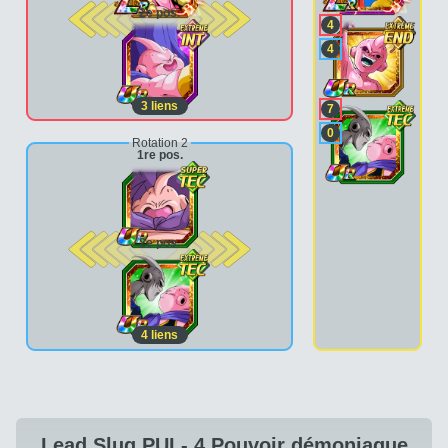
2e pos.
4
4
3
liens
7
0
Rotation 2
1re pos.
2e pos.
4
liens
Lead Slug PUI - 4 Pouvoir démoniaque