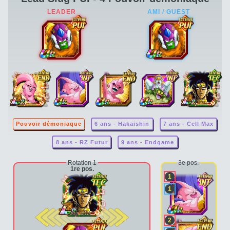
Pouvoir démoniaque
6 ans - Hakaishin
7 ans - Cell Max
8 ans - RZ Futur
9 ans - Endgame
Rotation 1
3e pos.
1re pos.
1
1
2e pos.
2