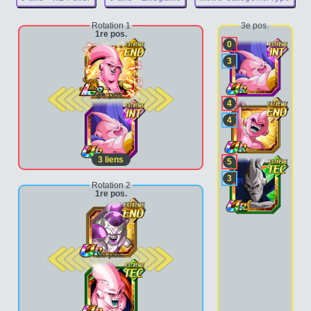
Rotation 1
3e pos.
1re pos.
0
3
2e pos.
4
4
3
liens
5
3
Rotation 2
1re pos.
2e pos.