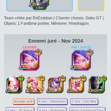
1
lien
Team créée par RsEsteban | Chemin choisis: Goku GT |
Objets: 1 Fantôme portier, Mémoire: Hiredragon
Ennemi juré - Nov 2024
Ennemi juré
6 ans - Hakaishin
7 ans - Cell Max
8 ans - RZ Futur
9 ans - Endgame
Mono Catégorie/Type