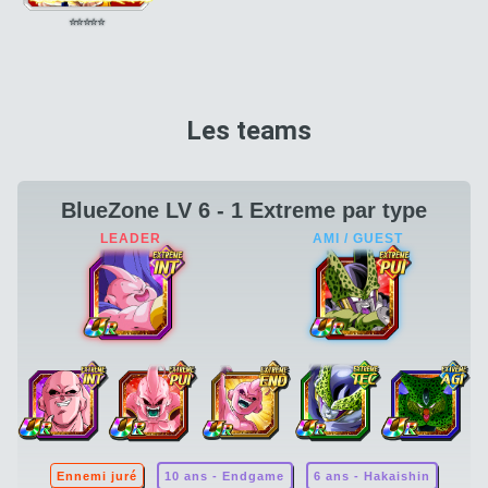
⭐
⭐
⭐
⭐
⭐
Les teams
BlueZone LV 6 - 1 Extreme par type
Ennemi juré
10 ans - Endgame
6 ans - Hakaishin