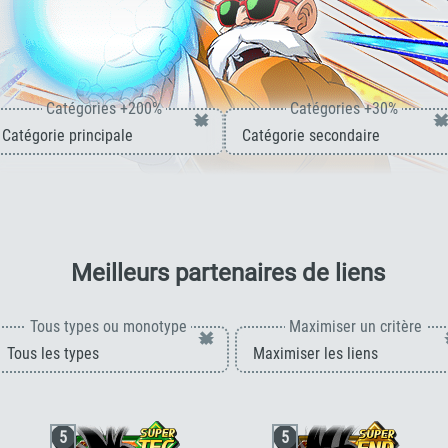
Catégories +200%
Catégories +30%
×
×
pour 
Meilleurs partenaires de liens
Tous types ou monotype
Maximiser un critère
×
5
5