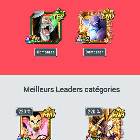
Kamesennin
Kamesennin
Comparer
Comparer
pour 
Meilleurs Leaders catégories
220 %
220 %