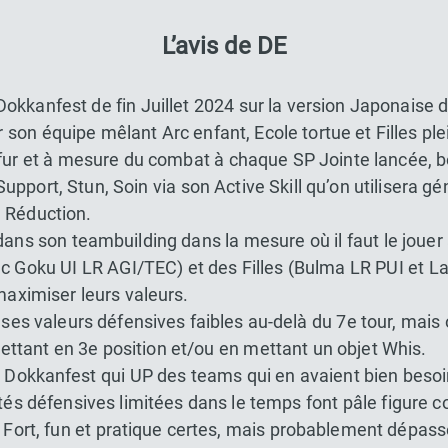
L’avis de DE
Dokkanfest de fin Juillet 2024 sur la version Japonaise 
on équipe mêlant Arc enfant, Ecole tortue et Filles ple
fur et à mesure du combat à chaque SP Jointe lancée, 
upport, Stun, Soin via son Active Skill qu’on utilisera g
 Réduction.
 dans son teambuilding dans la mesure où il faut le jouer 
c Goku UI LR AGI/TEC) et des Filles (Bulma LR PUI et La
maximiser leurs valeurs.
 ses valeurs défensives faibles au-delà du 7e tour, mais
 mettant en 3e position et/ou en mettant un objet Whis.
 Dokkanfest qui UP des teams qui en avaient bien beso
ités défensives limitées dans le temps font pâle figure
 Fort, fun et pratique certes, mais probablement dépassé