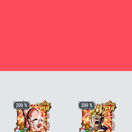
Kamesennin [PUI]
200 %
200 %