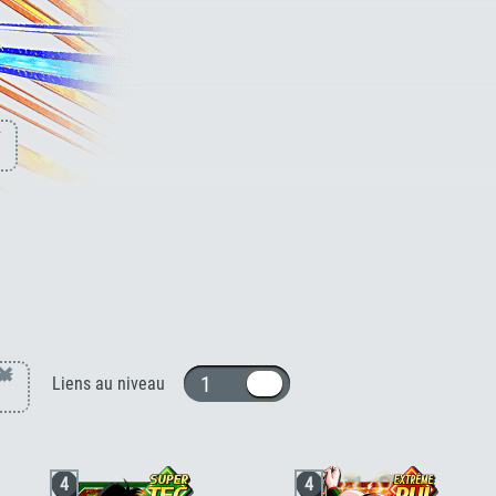
Kamesennin [PUI]
×
1 ou 10
Liens au niveau
4
4