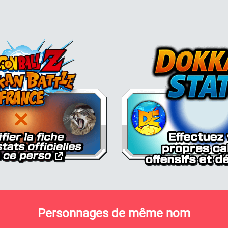
Dokkan Essentials x Dragon Bal
Personnages de même nom