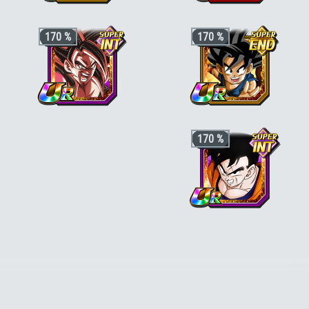
+3 ki, +200% stats pour la catégorie
+3 ki, +170% stats pour la catégorie
170 %
170 %
"Pouvoir démoniaque"
; +3 ki, +170%
"Dragon Ball Heroes"
,
"Kamehameha"
stats pour la catégorie
"Prodiges du
ou
"Puissance au-delà du Super
combat"
ou
"Combat rapide"
(hors
Saiyan"
, +30% stats bonus si aussi
"Pouvoir démoniaque"
), +30% stats
"Crossover"
bonus si aussi
"Chercheurs de boules
de cristal"
Ki +3, PV, ATT et DÉF +170 % pour la
Ki +3, PV, ATT et DÉF +170 % pour la
170 %
catégorie
"Crossover"
ou
"Puissance
catégorie
"Arc enfant"
,
"Enfant"
ou
maximale"
et PV, ATT et DÉF +30 % en
"Explosion de colère"
, et PV, ATT et DÉ
plus si le perso est aussi de catégorie
+30 % en plus si le perso est aussi de
"Dragon Ball Heroes"
catégorie
"Chercheurs de boules de
cristal"
ou
"Liens d'amitié"
Ki +3, PV, ATT et DÉF +170 % pour la
catégorie
"Lien maître et disciple"
ou
"Saiyan de sang-mêlé"