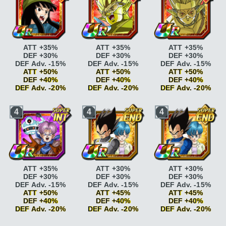
+7% Soin +7%
+20%
+20%
+20%
Jugement
Jugement
Jugement
serein
DEF +20%
serein
DEF +20%
serein
DEF +20%
Jugement
Jugement
Jugement
serein
DEF +25%
serein
DEF +25%
serein
DEF +25%
Soutien
Soutien
Le pouvoir d'un
ATT +35%
ATT +35%
ATT +35%
infaillible
ATT +10%
infaillible
ATT +10%
dieu
ATT +5% si ATT
DEF +30%
DEF +30%
DEF +30%
DEF Adv. -15%
DEF Adv. -15%
SP
DEF Adv. -15%
DEF Adv. -15%
DEF Adv. -15%
Soutien
Soutien
Le pouvoir d'un
ATT +50%
ATT +50%
ATT +50%
infaillible
ATT +15%
infaillible
ATT +15%
dieu
ATT +10% si
DEF +40%
DEF +40%
DEF +40%
DEF Adv. -20%
DEF Adv. -20%
ATT SP
DEF Adv. -20%
DEF Adv. -20%
DEF Adv. -20%
Intello
ATT +10%
Intello
ATT +10%
DEF +10%
DEF +10%
Combat acharné
ATT
Combat acharné
ATT
Combat acharné
ATT
4
4
4
Intello
ATT +15%
Intello
ATT +15%
+15%
+15%
+15%
DEF +15%
DEF +15%
Combat acharné
ATT
Combat acharné
ATT
Combat acharné
ATT
+20%
+20%
+20%
Jugement
Jugement
Jugement
serein
DEF +20%
serein
DEF +20%
serein
DEF +20%
Jugement
Jugement
Jugement
serein
DEF +25%
serein
DEF +25%
serein
DEF +25%
Soutien
Soutien
Soutien
ATT +35%
ATT +30%
ATT +30%
infaillible
ATT +10%
infaillible
ATT +10%
infaillible
ATT +10%
DEF +30%
DEF +30%
DEF +30%
DEF Adv. -15%
DEF Adv. -15%
DEF Adv. -15%
DEF Adv. -15%
DEF Adv. -15%
DEF Adv. -15%
Soutien
Soutien
Soutien
ATT +50%
ATT +45%
ATT +45%
infaillible
ATT +15%
infaillible
ATT +15%
infaillible
ATT +15%
DEF +40%
DEF +40%
DEF +40%
DEF Adv. -20%
DEF Adv. -20%
DEF Adv. -20%
DEF Adv. -20%
DEF Adv. -20%
DEF Adv. -20%
Intello
ATT +10%
Intello
ATT +10%
Intello
ATT +10%
DEF +10%
DEF +10%
DEF +10%
Combat acharné
ATT
Génie
ATT +10%
Génie
ATT +10%