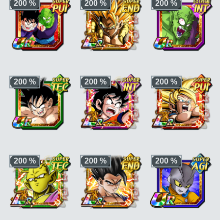
200 %
200 %
200 %
boules de cristal"
connectées"
catégorie
"Pose
catégorie
"Héros de
catégorie
"Héros de
spéciale"
ou
DB Super"
DB Super"
,
"Lien
"Participants aux
maître et disciple"
tournois"
et PV, ATT
ou
"Éveil
et DÉF +30 % en plus
miraculeux"
, et PV,
si le perso est aussi
ATT et DÉF +30 % en
de catégorie
"Héros
plus si le perso est
de la justice"
,
aussi de catégorie
"Guerriers
"Volonté confiée"
ou
Ki +3, PV, ATT et DÉF
Ki +3, PV, ATT et DÉF
Ki +3, PV, ATT et DÉF
galactiques"
ou
"Héros des films"
+170 % pour la
+200 % pour la
+170 % pour la
200 %
200 %
200 %
"Dernier atout"
catégorie
"Lien
catégorie
"Héros des
catégorie
"Guerriers
maître et disciple"
films"
de génie"
,
ou
"Saga des
"Terrifiants
Saiyans"
et PV, ATT
conquérants"
ou
et DÉF +30 % en plus
"Forme géante"
, et
si le perso est aussi
PV, ATT et DÉF +30
de catégorie
% en plus si le perso
"Combattant ayant
est aussi de catégorie
grandi sur Terre"
"Combat du destin"
Ki +3, PV, ATT et DÉF
Ki +4, PV, ATT et DÉF
Ki +4, PV, ATT et DÉF
ou
"Tenkaichi
+170 % pour la
+200 % pour la
+200 % pour la
200 %
200 %
200 %
Budokai"
catégorie
catégorie
"Lien
catégorie
"Prodiges
"Combattant ayant
maître et disciple"
du combat"
grandi sur Terre"
ou
"Puissance
restaurée"
, et PV,
ATT et DÉF +30 % en
plus si le perso est
aussi de catégorie