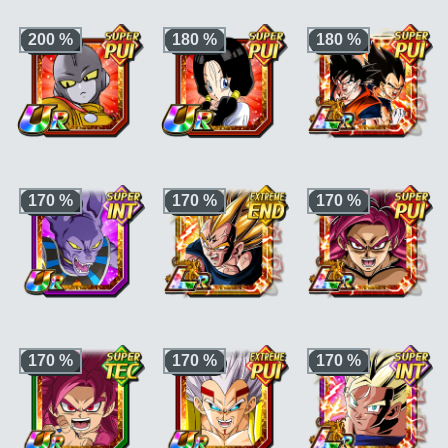
"Combat du destin"
Ki +3, PV, ATT et DÉF
Ki +3, PV, ATT et DÉF
Ki +3, PV, ATT et DÉF
ou
"Tenkaichi
+170 % pour la
+170 % pour la
+170 % pour la
200 %
180 %
180 %
Budokai"
catégorie
"Héros de
catégorie
"Héros de
catégorie
"Héros des
DB Super"
ou
DB Super"
ou
films"
,
"Cyborg"
ou
"Prodiges du
"Saiyan de sang-
"Pose spéciale"
et
combat"
, et KI +1,
mêlé"
, et KI +1, PV,
KI +1, PV, ATT et DÉF
PV, ATT et DÉF +30
ATT et DÉF +30 % en
+30 % en plus si le
% en plus si le perso
plus si le perso est
perso est aussi de
est aussi de catégorie
aussi de catégorie
catégorie
"Combat
"Lien maître et
"Lien parental"
ou
rapide"
ou
"Digne
disciple"
ou
"Héros
"Héros des films"
rival"
Ki +3, PV, ATT et DÉF
Ki +4, PV, ATT et DÉF
Ki +3, PV, ATT et DÉF
des films"
+170 % pour la
+180 % pour la
+180 % pour la
170 %
170 %
170 %
catégorie
"Héros des
catégorie
"Héros de
catégorie
"Prodiges
films"
ou
"Vie
la justice"
ou
"Fille
du combat"
ou
artificielle"
et KI +1,
pleine de vie"
"Saga de Boo"
PV, ATT et DÉF +30
% en plus si le perso
est aussi de catégorie
"Combat rapide"
ou
"Digne rival"
+3 ki, +200% HP &
+3 ki, +200% HP &
+3 ki, +200% HP &
+170% ATT/DEF pour
+170% ATT/DEF pour
+170% ATT/DEF pour
170 %
170 %
170 %
la catégorie
"Divin"
,
la catégorie
"Saiyan
la catégorie
"Destructeurs de
pur"
,
"Corps et
"DAIMA"
,
"Combat
planètes"
ou
esprit corrompus"
du destin"
ou
"Héritier"
, +50% stats
ou
"Guerriers de
"Famille de Son
bonus si aussi
"Être
génie"
, +50% stats
Goku"
, +50% stats
légendaire"
,
"Lien
bonus si aussi
"Saga
bonus si aussi