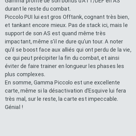
Gamma profite de son bonus d’ATT/DEF en AS
durant le reste du combat.
Piccolo PUI lui est gros Offtank, cognant très bien,
et tankant encore mieux. Pas de stack ici, mais le
support de son AS est quand même très
impactant, même s’il ne dure qu’un tour. A noter
qu’il se boost face aux alliés qui ont perdu de la vie,
ce qui peut précipiter la fin du combat, et ainsi
éviter de faire trainer en longueur les phases les
plus complexes.
En somme, Gamma Piccolo est une excellente
carte, même si la désactivation d’Esquive lui fera
très mal, sur le reste, la carte est impeccable.
Génial !