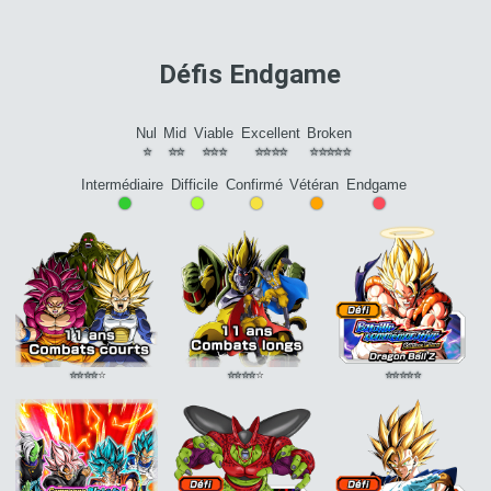
Intello
ATT +15%
Intello
ATT +15%
Intello
ATT +15%
+15%
Génie
ATT +15%
Génie
ATT +15%
DEF +15%
DEF +15%
DEF +15%
Combat acharné
ATT
Jugement
Jugement
+20%
serein
DEF +20%
serein
DEF +20%
Jugement
Défis Endgame
Jugement
Niveau du personnage
Difficulté du défi
Jugement
serein
DEF +20%
serein
DEF +25%
serein
DEF +25%
Jugement
Soutien
Soutien
serein
DEF +25%
infaillible
ATT +10%
infaillible
ATT +10%
Nul
Mid
Viable
Excellent
Broken
Soutien
DEF Adv. -15%
DEF Adv. -15%
⭐
⭐⭐
⭐⭐⭐
⭐⭐⭐⭐
⭐⭐⭐⭐⭐
infaillible
ATT +10%
Soutien
Soutien
DEF Adv. -15%
infaillible
ATT +15%
infaillible
ATT +15%
Intermédiaire
Difficile
Confirmé
Vétéran
Endgame
•
•
•
•
•
Soutien
DEF Adv. -20%
DEF Adv. -20%
infaillible
ATT +15%
Intello
ATT +10%
Intello
ATT +10%
DEF Adv. -20%
DEF +10%
DEF +10%
Intello
ATT +10%
Intello
ATT +15%
Intello
ATT +15%
DEF +10%
DEF +15%
DEF +15%
Intello
ATT +15%
DEF +15%
⭐
⭐
⭐
⭐
⭐
⭐
⭐
⭐
⭐
⭐
⭐
⭐
⭐
⭐
⭐