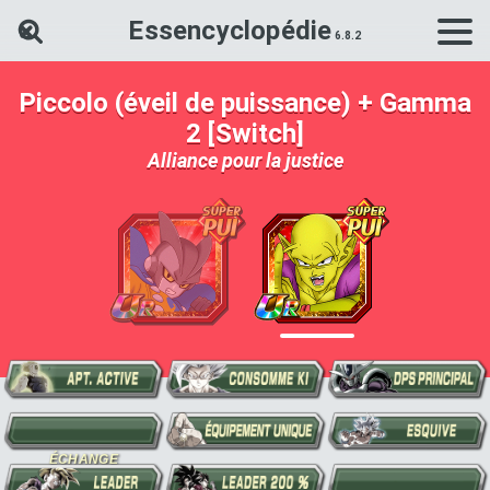
Essencyclopédie
Rechercher une carte Dokkan Ba
Piccolo (éveil de puissance) + Gamma
2 [Switch]
Alliance pour la justice