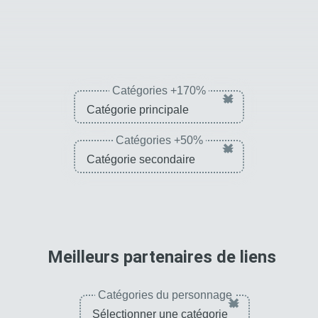
Catégories +170%
×
Catégories +50%
×
pour 
Meilleurs partenaires de liens
Catégories du personnage
×