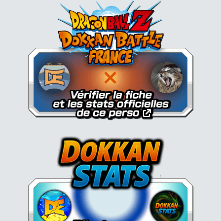
Dokkan Essentials x Dragon B