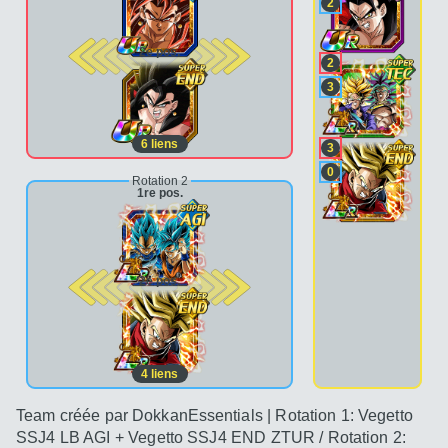
2
2e pos.
2
3
6
liens
3
0
Rotation 2
1re pos.
2e pos.
4
liens
Team créée par DokkanEssentials | Rotation 1: Vegetto
SSJ4 LB AGI + Vegetto SSJ4 END ZTUR / Rotation 2: