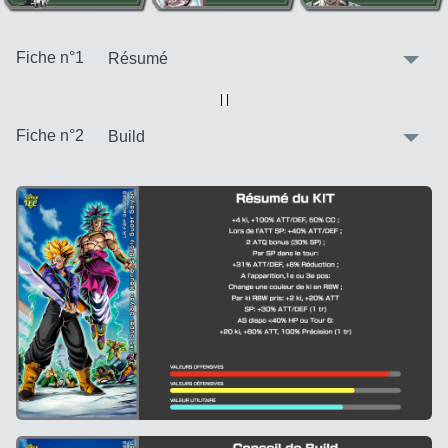
:
Fiche n°1
Vue alternative
| |
:
Fiche n°2