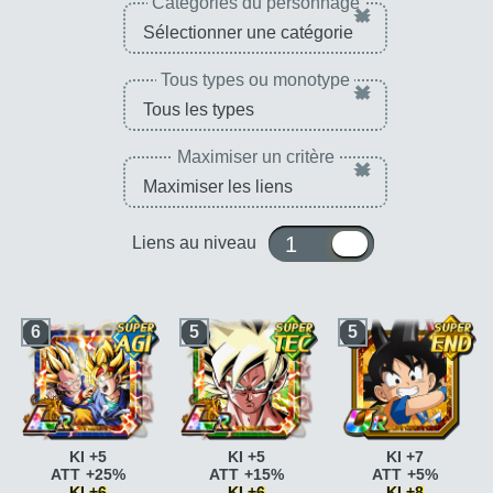
Catégories du personnage
×
Tous types ou monotype
×
Maximiser un critère
×
1 ou 10
Liens au niveau
6
5
5
KI +5
KI +5
KI +7
ATT +25%
ATT +15%
ATT +5%
KI +6
KI +6
KI +8