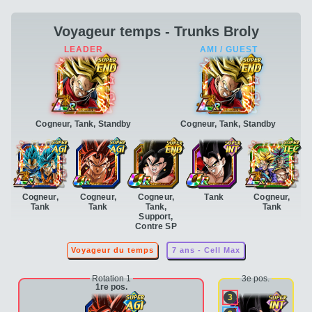
Voyageur temps - Trunks Broly
Cogneur, Tank, Standby
Cogneur, Tank, Standby
Cogneur,
Cogneur,
Cogneur,
Tank
Cogneur,
Tank
Tank
Tank,
Tank
Support,
Contre SP
Voyageur du temps
7 ans - Cell Max
Rotation 1
3e pos.
1re pos.
3