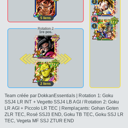
2
5
liens
3
1
Rotation 2
1re pos.
2e pos.
2
liens
Team créée par DokkanEssentials | Rotation 1: Goku
SSJ4 LR INT + Vegetto SSJ4 LB AGI / Rotation 2: Goku
LR AGI + Piccolo LR TEC | Remplaçants: Gohan Goten
ZLR TEC, Rosé SSJ3 END, Goku TB TEC, Goku SSJ LR
TEC, Vegeta MF SSJ ZTUR END