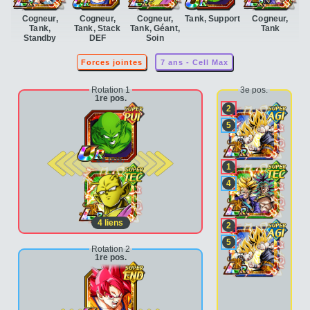
Cogneur,
Cogneur,
Cogneur,
Tank, Support
Cogneur,
Tank,
Tank, Stack
Tank, Géant,
Tank
Standby
DEF
Soin
Forces jointes
7 ans - Cell Max
Rotation 1
3e pos.
1re pos.
2
5
2e pos.
1
4
4
liens
2
5
Rotation 2
1re pos.