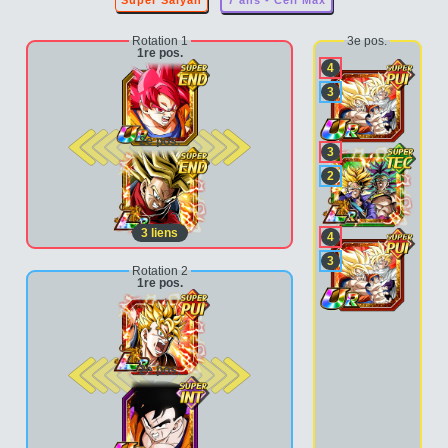
Super Saiyan
7 ans - Cell Max
Rotation 1
3e pos.
1re pos.
4
3
2e pos.
3
2
3
liens
4
3
Rotation 2
1re pos.
2e pos.