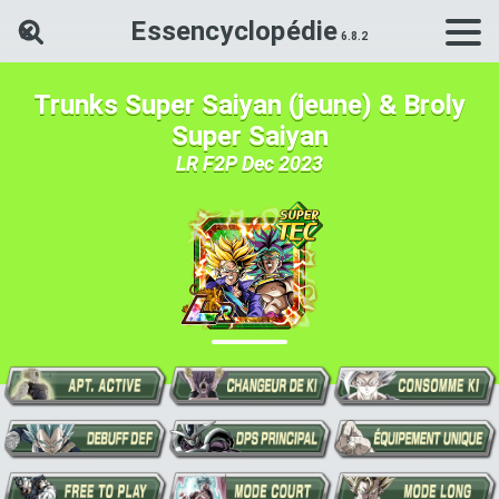
Essencyclopédie
Rechercher une carte Dokkan Ba
Trunks Super Saiyan (jeune) & Broly
Super Saiyan
LR F2P Dec 2023