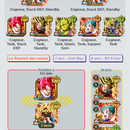
Cogneur, Stack DEF, Standby
Cogneur, Stack DEF, Standby
Cogneur,
Cogneur,
Cogneur,
Cogneur,
Cogneur,
Tank, Stack
Tank,
Tank, Géant,
Tank, Support
Tank
DEF
Standby
Soin
Le Pouvoir des voeux
7 ans - Cell Max
8 ans - RZ Futur
Rotation 1
3e pos.
1re pos.
5
5
2e pos.
2
2
3
liens
4