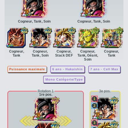
Cogneur, Tank, Soin
Cogneur, Tank, Soin
Cogneur,
Cogneur,
Cogneur,
Cogneur,
Cogneur,
Tank
Tank, Soin
Stack DEF
Tank, Géant,
Tank
Soin
Puissance maximale
6 ans - Hakaishin
7 ans - Cell Max
Mono Catégorie/Type
Rotation 1
3e pos.
1re pos.
1
2
2e pos.
3