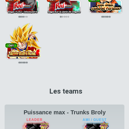
⭐
⭐
⭐
⭐
⭐
⭐
⭐
⭐
⭐
⭐
⭐
⭐
⭐
⭐
⭐
⭐
⭐
⭐
⭐
⭐
Les teams
Puissance max - Trunks Broly