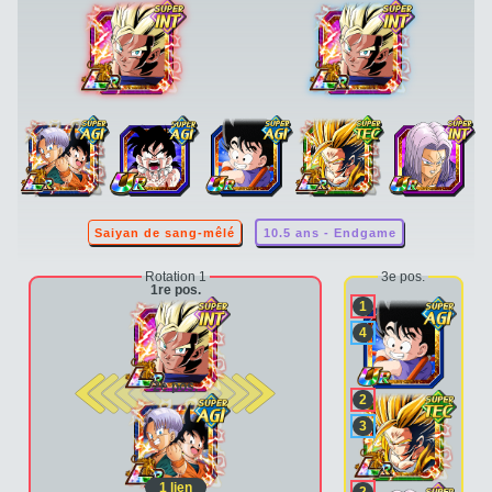
Saiyan de sang-mêlé
10.5 ans - Endgame
Rotation 1
3e pos.
1re pos.
1
4
2e pos.
2
3
1
lien