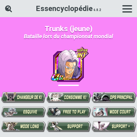
Essencyclopédie
Rechercher une carte Dokkan Ba
Trunks (jeune)
Bataille lors du championnat mondial