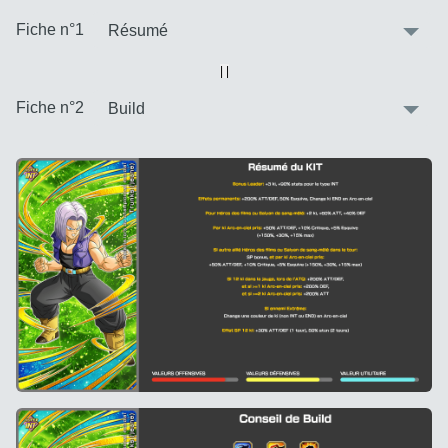
:
Fiche n°1
Vue alternative
| |
:
Fiche n°2