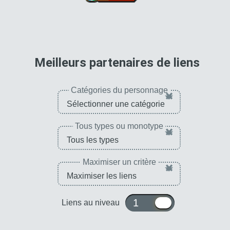
Ki +3, PV, ATT et DÉF
+170 % pour la
catégorie
"Saiyan de
sang-mêlé"
pour 
Meilleurs partenaires de liens
Catégories du personnage
×
Tous types ou monotype
×
Maximiser un critère
×
1 ou 10
Liens au niveau