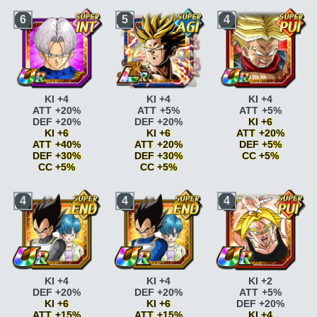
6
5
4
KI +4
KI +4
KI +4
ATT +20%
ATT +5%
ATT +5%
DEF +20%
DEF +20%
KI +6
KI +6
KI +6
ATT +20%
ATT +40%
ATT +20%
DEF +5%
DEF +30%
DEF +30%
CC +5%
CC +5%
CC +5%
Briser la limite
KI +2
Briser la limite
KI +2
Briser la limite
KI +2
Briser la limite
KI +2
4
4
4
Briser la limite
KI +2
Briser la limite
KI +2
ATT +5% DEF +5%
ATT +5% DEF +5%
ATT +5% DEF +5%
Lignée royale
KI +1
Lignée royale
KI +1
Lignée royale
KI +1
Lignée royale
KI +2
Lignée royale
KI +2
Lignée royale
KI +2
ATT +5%
ATT +5%
ATT +5%
Futur désespéré
KI
Futur désespéré
KI
Futur désespéré
KI
+1
+1
+1
Futur désespéré
KI
Futur désespéré
KI
Futur désespéré
KI
+2 CC +5%
KI +4
KI +4
KI +2
+2 CC +5%
+2 CC +5%
Messager du
DEF +20%
DEF +20%
ATT +5%
Messager du
Messager du
futur
ATT +5%
KI +6
KI +6
DEF +20%
futur
ATT +5%
futur
ATT +5%
Messager du
ATT +15%
ATT +15%
KI +4