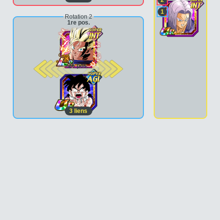
2
1
Rotation 2
1re pos.
2e pos.
3
liens