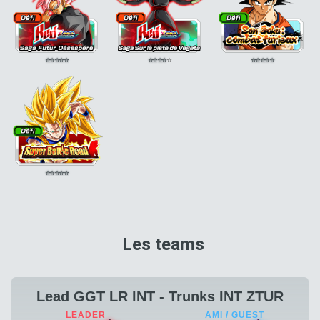
⭐
⭐
⭐
⭐
⭐
⭐
⭐
⭐
⭐
⭐
⭐
⭐
⭐
⭐
⭐
⭐
⭐
⭐
⭐
⭐
Les teams
Lead GGT LR INT - Trunks INT ZTUR