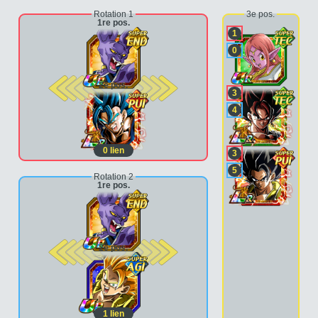
Rotation 1
3e pos.
1re pos.
1
0
2e pos.
3
4
0
lien
3
5
Rotation 2
1re pos.
2e pos.
1
lien