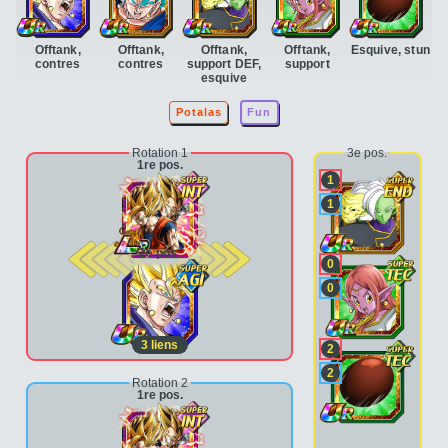
Offtank,
Offtank,
Offtank,
Offtank,
Esquive, stun
contres
contres
support DEF,
support
esquive
Potalas
Fun
Rotation 1
3e pos.
1re pos.
1
1
2e pos.
0
0
3
liens
2
2
Rotation 2
1re pos.