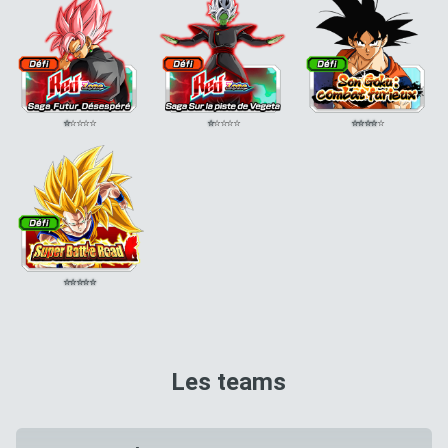
⭐
⭐
⭐
⭐
⭐
⭐
⭐
⭐
⭐
⭐
⭐
⭐
⭐
⭐
⭐
⭐
⭐
⭐
⭐
⭐
Les teams