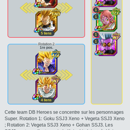
2e pos.
1
1
5
liens
1
1
Rotation 2
1re pos.
2e pos.
4
liens
Cette team DB Heroes se concentre sur les personnages
Super. Rotation 1: Goku SSJ3 Xeno + Vegeta SSJ3 Xeno
; Rotation 2: Vegeta SSJ3 Xeno + Gohan SSJ3. Les