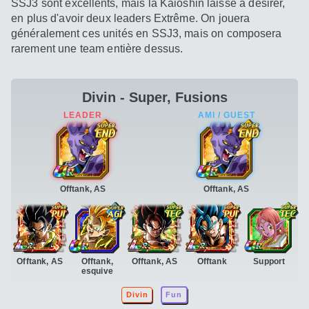
SSJ3 sont excellents, mais la Kaioshin laisse à désirer,
en plus d'avoir deux leaders Extrême. On jouera
généralement ces unités en SSJ3, mais on composera
rarement une team entière dessus.
Divin - Super, Fusions
Offtank, AS
Offtank, AS
Offtank, AS
Offtank,
Offtank, AS
Offtank
Support
esquive
Divin
Fun