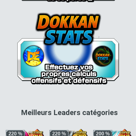
pour 
Meilleurs Leaders catégories
220 %
220 %
200 %