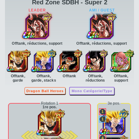
Red Zone SDBH - Super 2
Offtank, réductions, support
Offtank, réductions, support
Offtank,
Offtank,
Offtank
Offtank,
Offtank,
garde
garde, stacks
réductions
support
Dragon Ball Heroes
Mono Catégorie/Type
Rotation 1
3e pos.
1re pos.
1
1
2e pos.
4