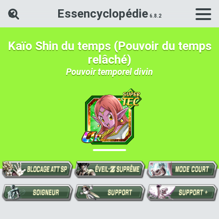
Essencyclopédie
Rechercher une carte Dokkan Ba
Kaïo Shin du temps (Pouvoir du temps
relâché)
Pouvoir temporel divin