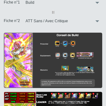
:
Fiche n°1
Vue alternative
| |
:
Fiche n°2