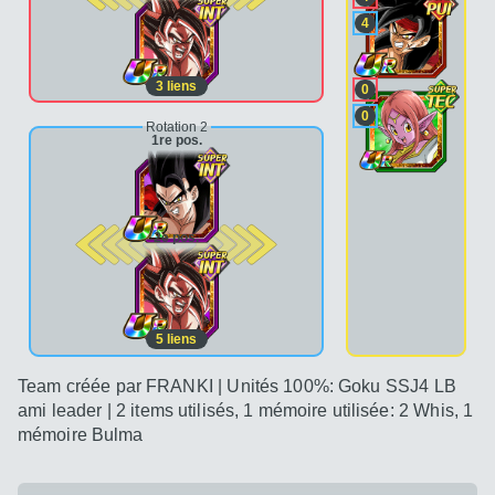
4
3
liens
0
0
Rotation 2
1re pos.
2e pos.
5
liens
Team créée par FRANKI | Unités 100%: Goku SSJ4 LB
ami leader | 2 items utilisés, 1 mémoire utilisée: 2 Whis, 1
mémoire Bulma