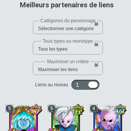
pour 
Meilleurs partenaires de liens
Catégories du personnage
×
Tous types ou monotype
×
Maximiser un critère
×
1 ou 10
Liens au niveau
5
5
4