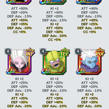
ATT +50%
KI +2
ATT +40%
DEF +20%
ATT +40%
DEF +20%
DEF Adv. -15%
DEF +20%
DEF Adv. -15%
ATT +55%
DEF Adv. -15%
ATT +45%
DEF +35%
KI +2
DEF +25%
DEF Adv. -30%
ATT +50%
DEF Adv. -30%
CC +5%
DEF +30%
CC +5%
DEF Adv. -30%
Dimension des
CC +5%
Dimension des
dieux
ATT +15%
dieux
ATT +15%
Dimension des
Briser la limite
KI +2
Dimension des
4
4
4
dieux
ATT +15% CC
Briser la limite
KI +2
dieux
ATT +15% CC
+5%
ATT +5% DEF +5%
+5%
Jugement
Dimension des
Jugement
serein
DEF +20%
dieux
ATT +15%
serein
DEF +20%
Jugement
Dimension des
Jugement
serein
DEF +25%
dieux
ATT +15% CC
serein
DEF +25%
Look trompeur
ATT
+5%
Soutien
+10%
Jugement
infaillible
ATT +10%
KI +2
KI +2
KI +2
Look trompeur
ATT
serein
DEF +20%
DEF Adv. -15%
ATT +25%
ATT +20%
ATT +25%
+10% DEF +10%
Jugement
Soutien
DEF +20%
DEF +20%
DEF +20%
Soutien
serein
DEF +25%
infaillible
ATT +15%
DEF Adv. -15%
DEF Adv. -15%
DEF Adv. -15%
infaillible
ATT +10%
Soutien
DEF Adv. -20%
KI +2
KI +2
KI +2
DEF Adv. -15%
infaillible
ATT +10%
L'étonnant
ATT +35%
ATT +30%
ATT +35%
Soutien
DEF Adv. -15%
sortilège
ATT +15%
DEF +30%
DEF +40%
DEF +30%
infaillible
ATT +15%
Soutien
L'étonnant
DEF Adv. -30%
DEF Adv. -20%
DEF Adv. -30%