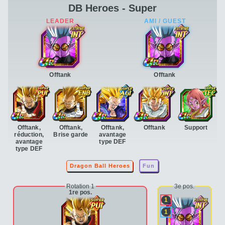
DB Heroes - Super
Offtank
Offtank
Offtank,
Offtank,
Offtank,
Offtank
Support
réduction,
Brise garde
avantage
avantage
type DEF
type DEF
Dragon Ball Heroes
Fun
Rotation 1
3e pos.
1re pos.
1
1