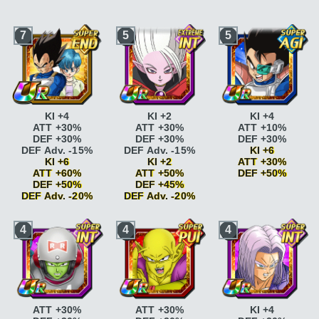
7
5
5
KI +4
KI +2
KI +4
ATT +30%
ATT +30%
ATT +10%
DEF +30%
DEF +30%
DEF +30%
DEF Adv. -15%
DEF Adv. -15%
KI +6
KI +6
KI +2
ATT +30%
ATT +60%
ATT +50%
DEF +50%
DEF +50%
DEF +45%
DEF Adv. -20%
DEF Adv. -20%
Briser la limite
KI +2
Briser la limite
KI +2
Génie
ATT +10%
Génie
ATT +10%
ATT +5% DEF +5%
4
4
4
Génie
ATT +15%
Génie
ATT +15%
Lignée royale
KI +1
Briser la limite
KI +2
Briser la limite
KI +2
Lignée royale
KI +2
Briser la limite
KI +2
Briser la limite
KI +2
ATT +5%
ATT +5% DEF +5%
ATT +5% DEF +5%
L'origine des
Lignée royale
KI +1
Jugement
saiyans
KI +1
Lignée royale
KI +2
serein
DEF +20%
L'origine des
ATT +5%
Jugement
saiyans
KI +2 ATT
L'origine des
serein
DEF +25%
+5% DEF +5%
ATT +30%
ATT +30%
KI +4