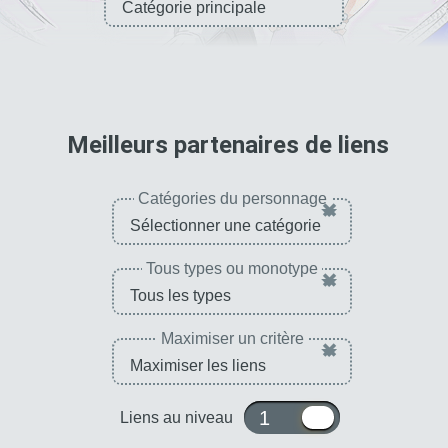
pour 
Meilleurs partenaires de liens
Catégories du personnage
×
Tous types ou monotype
×
Maximiser un critère
×
1 ou 10
Liens au niveau