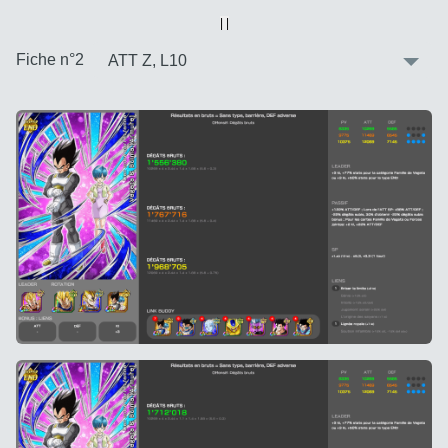
Vue alternative
| |
:
Fiche n°2