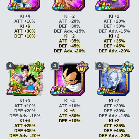
Jugement
infaillible
ATT +10%
L'origine des
serein
DEF +25%
DEF Adv. -15%
saiyans
KI +1
Soutien
Soutien
L'origine des
infaillible
ATT +10%
infaillible
ATT +15%
saiyans
KI +2 ATT
KI +4
KI +2
KI +2
DEF Adv. -15%
DEF Adv. -20%
+5% DEF +5%
ATT +10%
ATT +20%
ATT +20%
Soutien
Intello
ATT +10%
KI +6
DEF +30%
DEF +30%
infaillible
ATT +15%
DEF +10%
ATT +30%
DEF Adv. -15%
DEF Adv. -15%
DEF Adv. -20%
Intello
ATT +15%
DEF +10%
KI +2
KI +2
Intello
ATT +10%
DEF +15%
ATT +35%
ATT +35%
DEF +10%
Génie
ATT +10%
DEF +45%
DEF +45%
Intello
ATT +15%
Génie
ATT +15%
DEF Adv. -20%
DEF Adv. -20%
DEF +15%
Briser la limite
KI +2
Briser la limite
KI +2
Briser la limite
KI +2
Briser la limite
KI +2
4
4
4
ATT +5% DEF +5%
Briser la limite
KI +2
Briser la limite
KI +2
Lignée royale
KI +1
ATT +5% DEF +5%
ATT +5% DEF +5%
Lignée royale
KI +2
Jugement
Jugement
ATT +5%
serein
DEF +20%
serein
DEF +20%
L'origine des
Jugement
Jugement
saiyans
KI +1
serein
DEF +25%
serein
DEF +25%
L'origine des
Soutien
Soutien
saiyans
KI +2 ATT
infaillible
ATT +10%
infaillible
ATT +10%
KI +3
KI +4
KI +2
+5% DEF +5%
DEF Adv. -15%
DEF Adv. -15%
ATT +10%
ATT +10%
ATT +20%
Soutien
Soutien
DEF +20%
KI +6
DEF +30%
infaillible
ATT +15%
infaillible
ATT +15%
DEF Adv. -15%
ATT +30%
DEF Adv. -15%
DEF Adv. -20%
DEF Adv. -20%
KI +4
DEF +10%
KI +2
Intello
ATT +10%
Intello
ATT +10%
ATT +25%
ATT +35%
DEF +10%
DEF +10%
DEF +35%
Génie
ATT +10%
DEF +45%
Intello
ATT +15%
Intello
ATT +15%
DEF Adv. -20%
Génie
ATT +15%
DEF Adv. -20%