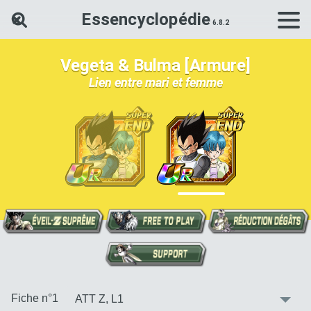
Essencyclopédie
Rechercher une carte Dokkan Ba
Vegeta & Bulma [Armure]
Lien entre mari et femme
:
Fiche n°1