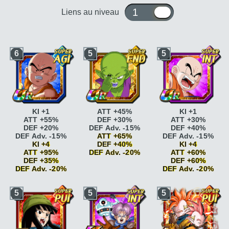
1 ou 10
Liens au niveau
6
5
5
KI +1
ATT +45%
KI +1
ATT +55%
DEF +30%
ATT +30%
DEF +20%
DEF Adv. -15%
DEF +40%
DEF Adv. -15%
ATT +65%
DEF Adv. -15%
KI +4
DEF +40%
KI +4
ATT +95%
DEF Adv. -20%
ATT +60%
DEF +35%
DEF +60%
DEF Adv. -20%
Combat acharné
ATT
DEF Adv. -20%
+15%
Combat acharné
ATT
Combat acharné
ATT
Jugement
5
5
5
+15%
+20%
serein
DEF +20%
Combat acharné
ATT
Guerrier vétéran
ATT
Jugement
+20%
+10%
serein
DEF +25%
Guerrier vétéran
ATT
Guerrier vétéran
ATT
Soutien
+10%
+15%
infaillible
ATT +10%