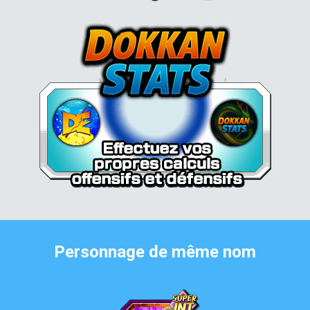
Personnage de même nom
Krillin & C-18