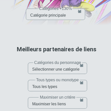
Catégories +130%
×
pour 
Meilleurs partenaires de liens
Catégories du personnage
×
Tous types ou monotype
×
Maximiser un critère
×