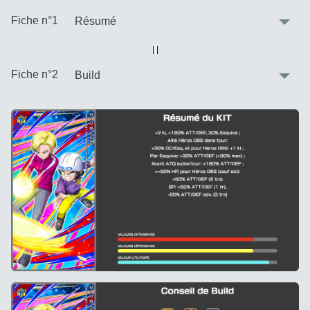
:
Fiche n°1
Vue alternative
| |
:
Fiche n°2