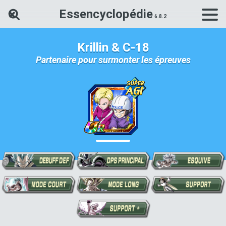
Essencyclopédie
Rechercher une carte Dokkan Ba
Krillin & C-18
Partenaire pour surmonter les épreuves