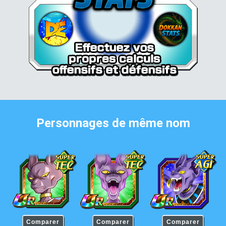
Personnages de même nom
Beerus
Beerus
Beerus
Comparer
Comparer
Comparer