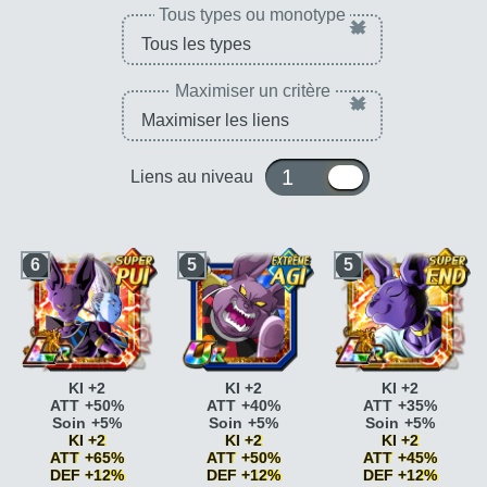
Tous types ou monotype
×
Maximiser un critère
×
1 ou 10
Liens au niveau
6
5
5
KI +2
KI +2
KI +2
ATT +50%
ATT +40%
ATT +35%
Soin +5%
Soin +5%
Soin +5%
KI +2
KI +2
KI +2
ATT +65%
ATT +50%
ATT +45%
DEF +12%
DEF +12%
DEF +12%