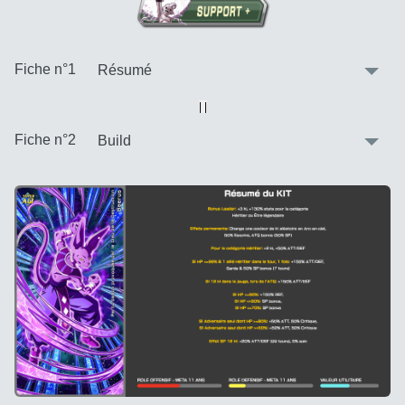
:
Fiche n°1
Vue alternative
| |
:
Fiche n°2