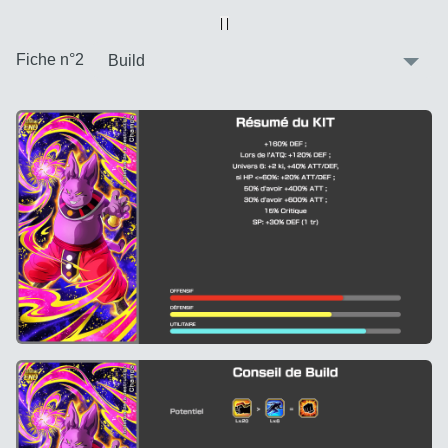
Vue alternative
| |
:
Fiche n°2