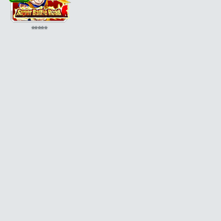
⭐
⭐
⭐
⭐
⭐