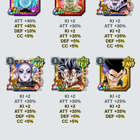
époustouflante
KI
Look trompeur
ATT
dieux
ATT +15%
+2 DEF +5%
+10%
Dimension des
Combat acharné
ATT
Look trompeur
ATT
dieux
ATT +15% CC
+15%
+10% DEF +10%
+5%
Combat acharné
ATT
Look trompeur
ATT
ATT +40%
KI +2
KI +2
+20%
+10%
ATT +45%
ATT +30%
ATT +30%
Innocent
ATT +10%
Look trompeur
ATT
DEF +10%
KI +2
KI +2
Innocent
ATT +15%
+10% DEF +10%
CC +5%
ATT +35%
ATT +35%
DEF +5%
DEF +5%
Combat acharné
ATT
CC +5%
CC +5%
+15%
Combat acharné
ATT
Vitesse
Vitesse
3
3
3
+20%
époustouflante
KI
époustouflante
KI
Dimension des
+2
+2
dieux
ATT +15%
Vitesse
Vitesse
Dimension des
époustouflante
KI
époustouflante
KI
dieux
ATT +15% CC
+2 DEF +5%
+2 DEF +5%
+5%
Combat acharné
ATT
Combat acharné
ATT
Look trompeur
ATT
+15%
+15%
+10%
Combat acharné
ATT
Combat acharné
ATT
KI +2
KI +2
KI +2
Look trompeur
ATT
+20%
+20%
ATT +30%
ATT +30%
ATT +25%
+10% DEF +10%
Dimension des
Dimension des
KI +2
KI +2
KI +2
dieux
ATT +15%
dieux
ATT +15%
ATT +35%
ATT +35%
ATT +35%
Dimension des
Dimension des
DEF +5%
DEF +5%
DEF +5%
dieux
ATT +15% CC
dieux
ATT +15% CC
CC +5%
CC +5%
+5%
+5%
Vitesse
Vitesse
Vitesse
époustouflante
KI
époustouflante
KI
époustouflante
KI
+2