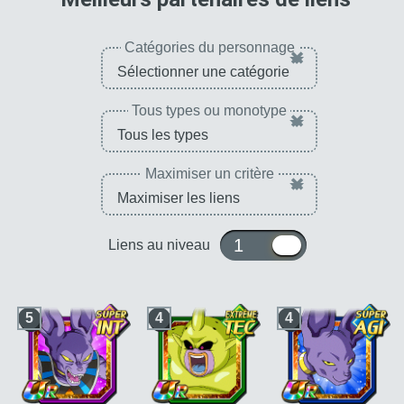
Catégories du personnage
×
Tous types ou monotype
×
Maximiser un critère
×
1 ou 10
Liens au niveau
5
4
4