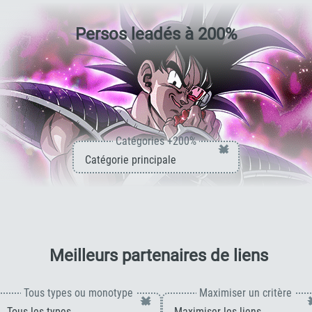
ATT et DÉF +100 % pour la Classe
Extrême
/
Persos leadés à
200
%
Catégories +200%
×
pour 
Meilleurs partenaires de liens
Tous types ou monotype
Maximiser un critère
×