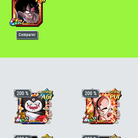
Comparer
halès [TEC]
200 %
200 %
+3 ki, +200% stats pour la catégorie
+3 ki, +200% stats pour la catégorie