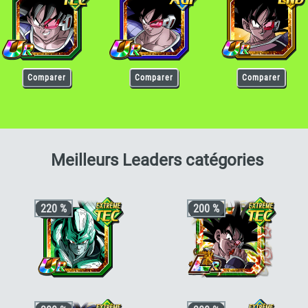
Comparer
Comparer
Comparer
pour T
Meilleurs Leaders catégories
220 %
200 %
+3 ki, +200% HP & +170% ATT/DEF
+3 ki, +200% stats pour la catégorie