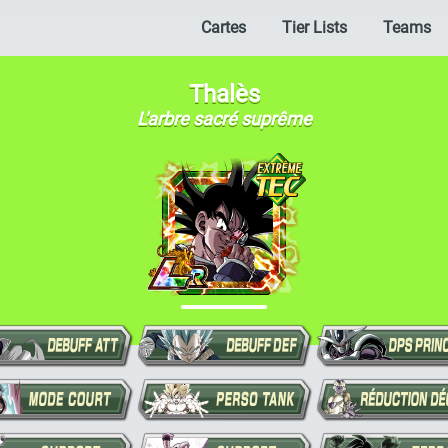
Cartes
Tier Lists
Teams
Thalès
L'arbre sacré suprême