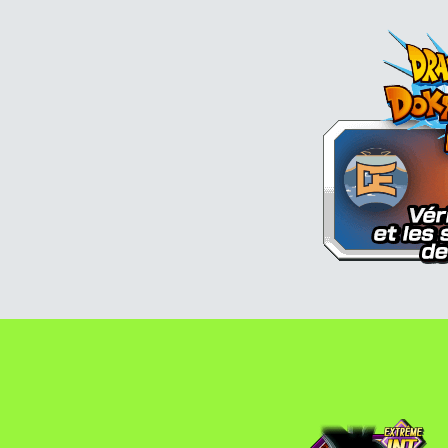
Thalès
T