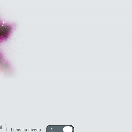
Thalès [TEC]
×
1 ou 10
Liens au niveau