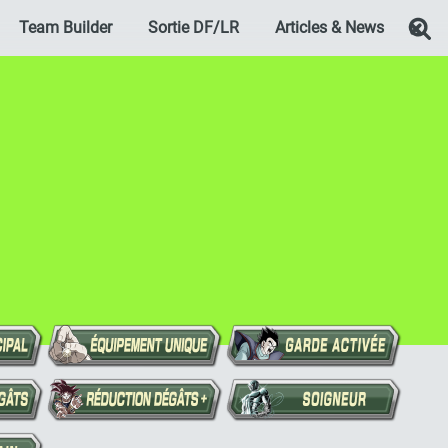
Team Builder
Sortie DF/LR
Articles & News
Re