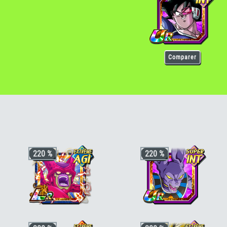
Comparer
220 %
220 %
+4 ki, +220% stats pour la catégorie
+3 ki, +200% HP & +170% ATT/DEF