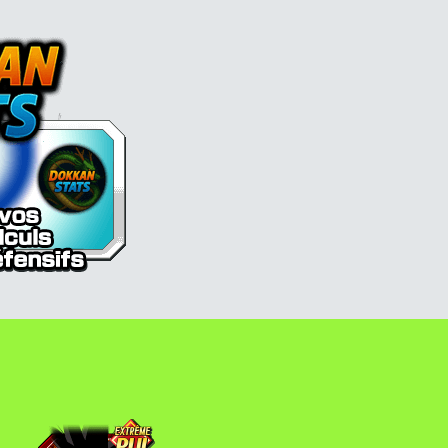
l Z Dokkan battle France
Thalès