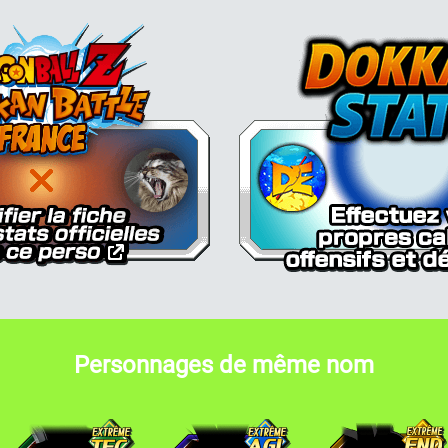
Dokkan Essentials x Dragon Bal
Personnages de même nom
halès
Thalès
Thalès