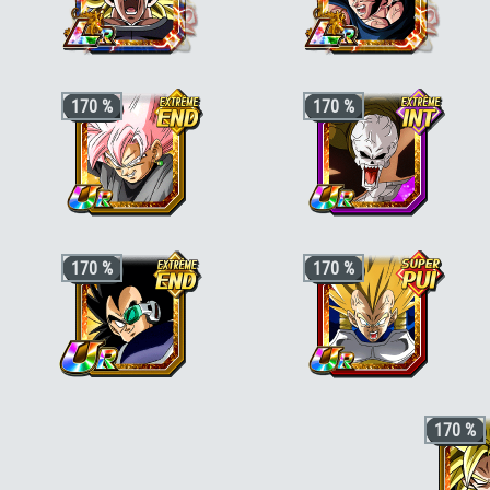
sans merci"
Ki +3, PV, ATT et DÉF +170 % pour la
+3 ki, +200% HP & +170% ATT/DEF
170 %
170 %
catégorie
"Boss de DB Super"
,
pour la catégorie
"Saiyan pur"
,
"Corps
"Transformation fortifiante"
ou
et esprit corrompus"
ou
"Guerriers de
"Puissance maximale"
et PV, ATT et
génie"
, +50% stats bonus si aussi
DÉF +30 % en plus si le perso est aussi
"Saga de Boo"
ou
"Puissance
de catégorie
"Explosion de colère"
ou
incontrôlable"
"Boss des films"
Ki +3, PV, ATT et DÉF +170 % pour la
Ki +3, PV, ATT et DÉF +170 % pour la
170 %
170 %
catégorie
"Boss de DB Super"
ou
catégorie
"Boss des films"
ou
"Corps et esprit corrompus"
, et PV, ATT
"Ressuscité"
, et KI +1, PV, ATT et DÉF
et DÉF +30 % en plus si le perso est
+30 % en plus si le perso est aussi de
aussi de catégorie
"Divin"
,
"Combat
catégorie
"Être légendaire"
ou
rapide"
ou
"Explosion de colère"
"Transformation fortifiante"
Ki +3, PV, ATT et DÉF +170 % pour la
Ki +3, PV, ATT et DÉF +170 % pour la
170 %
catégorie
"Saga des Saiyans"
ou
catégorie
"Évolution maîtrisée"
ou
"Saiyan pur"
et KI +1, PV, ATT et DÉF
"Saiyan pur"
+30 % en plus si le perso est aussi de
catégorie
"Guerriers galactiques"