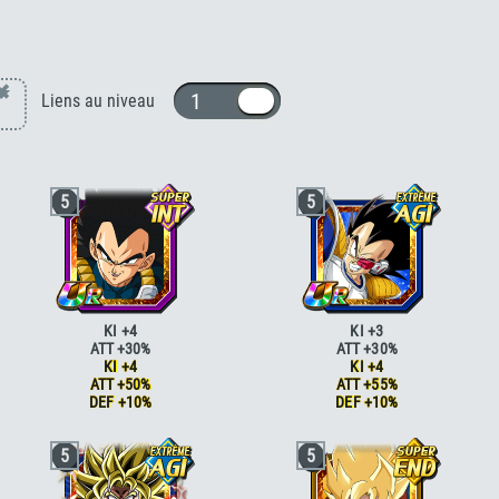
roly [PUI]
×
1 ou 10
Liens au niveau
5
5
KI +4
KI +3
ATT +30%
ATT +30%
KI +4
KI +4
ATT +50%
ATT +55%
DEF +10%
DEF +10%
Génie
ATT +10%
Génie
ATT +10%
5
5
Génie
ATT +15%
Génie
ATT +15%
Race saiyan
ATT +5%
Race saiyan
ATT +5%
Race saiyan
ATT +10%
Race saiyan
ATT +10%