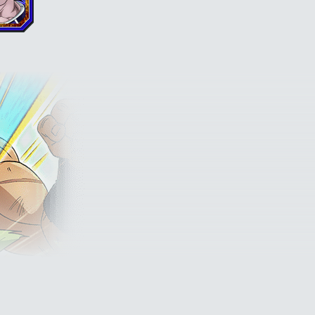
DÉF +170 % pour la
 films"
ou ki +3, PV,
% pour la Classe
rême