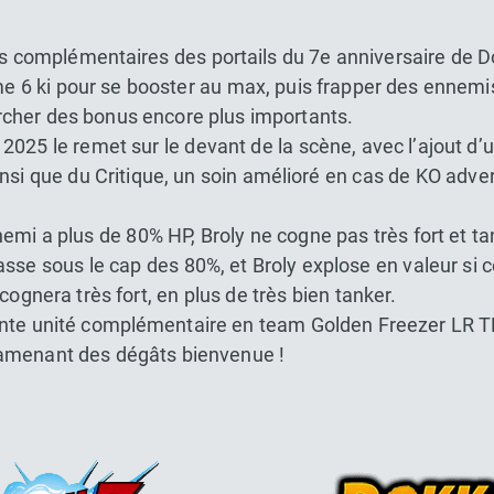
és complémentaires des portails du 7e anniversaire de D
me 6 ki pour se booster au max, puis frapper des ennemis
chercher des bonus encore plus importants.
25 le remet sur le devant de la scène, avec l’ajout d’u
insi que du Critique, un soin amélioré en cas de KO adv
nemi a plus de 80% HP, Broly ne cogne pas très fort et t
passe sous le cap des 80%, et Broly explose en valeur s
cognera très fort, en plus de très bien tanker.
nte unité complémentaire en team Golden Freezer LR T
 amenant des dégâts bienvenue !
Dokkan Essentials x Dragon Bal