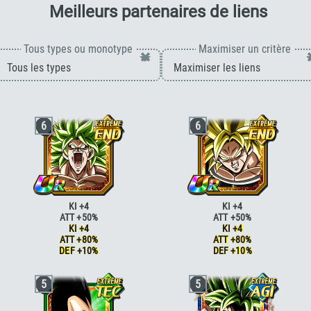
pour B
Meilleurs partenaires de liens
Tous types ou monotype
Maximiser un critère
×
6
6
KI +4
KI +4
ATT +50%
ATT +50%
KI +4
KI +4
ATT +80%
ATT +80%
DEF +10%
DEF +10%
Génie
ATT +10%
Génie
ATT +10%
5
5
Génie
ATT +15%
Génie
ATT +15%
Race saiyan
ATT +5%
Race saiyan
ATT +5%
Race saiyan
ATT +10%
Race saiyan
ATT +10%