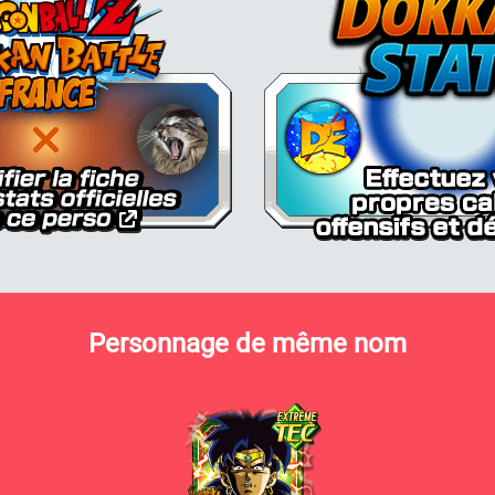
Personnage de même nom
Broly