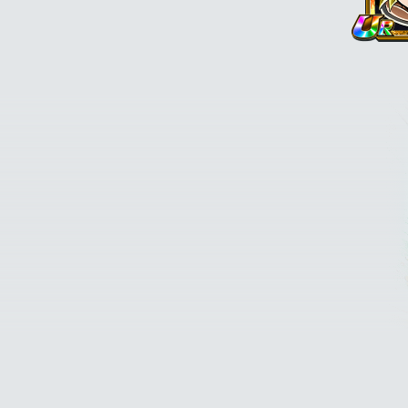
Ki +3, PV, ATT et
catégorie
"Bos
"Puissanc