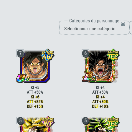
Catégories du personnage
×
7
6
KI +5
KI +4
ATT +50%
ATT +50%
KI +6
KI +4
ATT +85%
ATT +80%
DEF +15%
DEF +10%
Génie
ATT +10%
Génie
ATT +10%
5
5
Génie
ATT +15%
Génie
ATT +15%
Race saiyan
ATT +5%
Race saiyan
ATT +5%
Race saiyan
ATT +10%
Race saiyan
ATT +10%