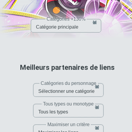
Catégories +130%
×
pour 
Meilleurs partenaires de liens
Catégories du personnage
×
Tous types ou monotype
×
Maximiser un critère
×