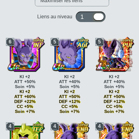
1 ou 10
Liens au niveau
6
5
5
KI +2
KI +2
KI +2
ATT +50%
ATT +40%
ATT +40%
Soin +5%
Soin +5%
Soin +5%
KI +2
KI +2
KI +2
ATT +60%
ATT +50%
ATT +50%
DEF +22%
DEF +12%
DEF +12%
CC +5%
CC +5%
CC +5%
Soin +7%
Soin +7%
Soin +7%
Pouvoir
Vitesse
Vitesse
4
4
4
écrasant
ATT +10%
époustouflante
KI
époustouflante
KI
Pouvoir
+2
+2
écrasant
ATT +10%
Vitesse
Vitesse