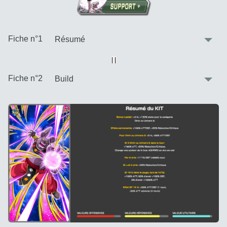
:
Fiche n°1
Vue alternative
| |
:
Fiche n°2