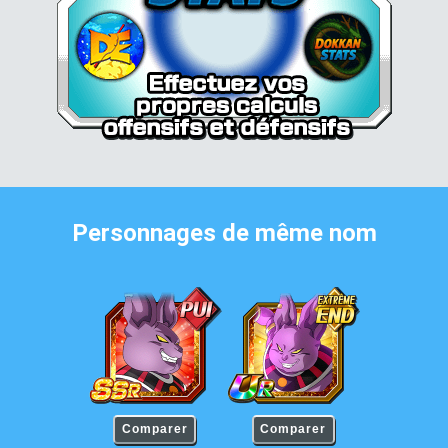
Personnages de même nom
Champa
Champa
Comparer
Comparer