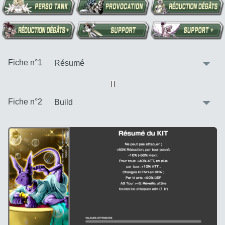
:
Fiche n°1
Vue alternative
| |
:
Fiche n°2