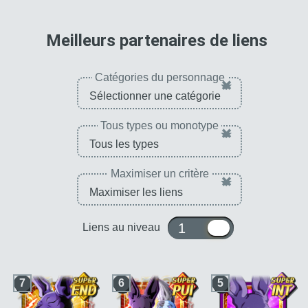
pour 
Meilleurs partenaires de liens
Catégories du personnage
×
Tous types ou monotype
×
Maximiser un critère
×
1 ou 10
Liens au niveau
7
6
5