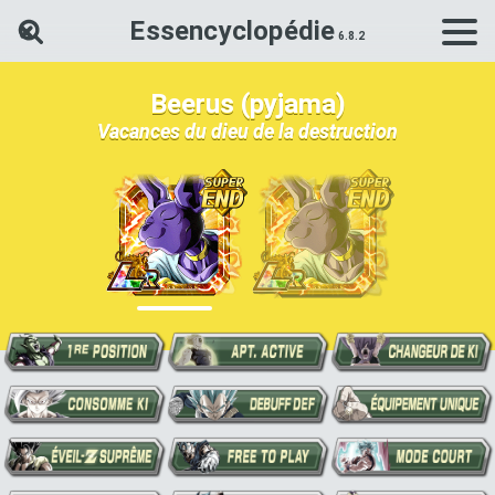
Essencyclopédie
Rechercher une carte Dokkan Ba
Beerus (pyjama)
Vacances du dieu de la destruction