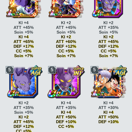
KI +4
KI +2
KI +2
ATT +45%
ATT +45%
ATT +35%
Soin +5%
Soin +5%
Soin +5%
KI +4
KI +2
KI +2
ATT +65%
ATT +60%
ATT +45%
DEF +17%
DEF +12%
DEF +12%
CC +5%
CC +5%
CC +5%
Soin +7%
Soin +7%
Soin +7%
Génie
ATT +10%
Génie
ATT +10%
Génie
ATT +10%
5
5
5
Génie
ATT +15%
Génie
ATT +15%
Génie
ATT +15%
Briser la limite
KI +2
Vitesse
Vitesse
Briser la limite
KI +2
époustouflante
KI
époustouflante
KI
ATT +5% DEF +5%
+2
+2
Vitesse
Vitesse
Vitesse
époustouflante
KI
époustouflante
KI
époustouflante
KI
+2
+2 DEF +5%
+2 DEF +5%
Vitesse
Pouvoir
Innocent
ATT +10%
KI +2
KI +4
KI +4
époustouflante
KI
légendaire
ATT
Innocent
ATT +15%
ATT +35%
ATT +35%
ATT +30%
+2 DEF +5%
+10% si ATT SP
Dimension des
Soin +5%
KI +4
KI +4
Pouvoir
Pouvoir
dieux
ATT +15%
KI +2
ATT +50%
ATT +50%
légendaire
ATT
légendaire
ATT
Dimension des
ATT +45%
DEF +10%
DEF +10%
+10% si ATT SP
+15% si ATT SP
dieux
ATT +15% CC
DEF +12%
CC +5%
Pouvoir
Innocent
ATT +10%
+5%
CC +5%
Génie
ATT +10%