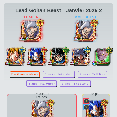
Lead Gohan Beast - Janvier 2025 2
Eveil miraculeux
6 ans - Hakaishin
7 ans - Cell Max
8 ans - RZ Futur
9 ans - Endgame
Rotation 1
3e pos.
1re pos.
3
5