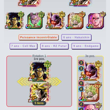
Puissance incontrôlable
6 ans - Hakaishin
7 ans - Cell Max
8 ans - RZ Futur
9 ans - Endgame
Rotation 1
3e pos.
1re pos.
3
3
2e pos.
0
0
5
liens
2
2