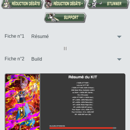
:
Fiche n°1
Vue alternative
| |
:
Fiche n°2