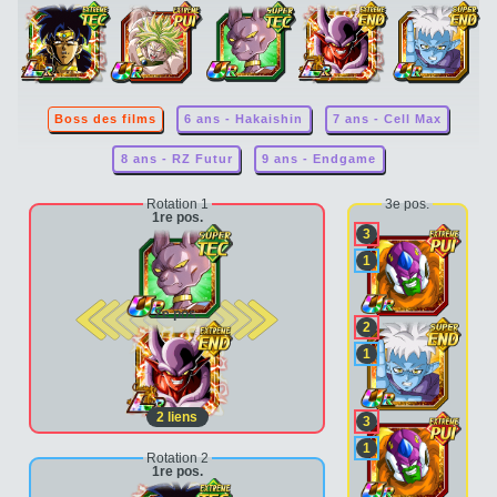
Boss des films
6 ans - Hakaishin
7 ans - Cell Max
8 ans - RZ Futur
9 ans - Endgame
Rotation 1
3e pos.
1re pos.
3
1
2e pos.
2
1
2
liens
3
1
Rotation 2
1re pos.