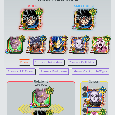
Divin
6 ans - Hakaishin
7 ans - Cell Max
8 ans - RZ Futur
9 ans - Endgame
Mono Catégorie/Type
Rotation 1
3e pos.
1re pos.
4
4
2e pos.
4