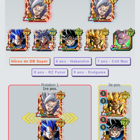
Héros de DB Super
6 ans - Hakaishin
7 ans - Cell Max
8 ans - RZ Futur
9 ans - Endgame
Rotation 1
3e pos.
1re pos.
3
3
2e pos.
5
6