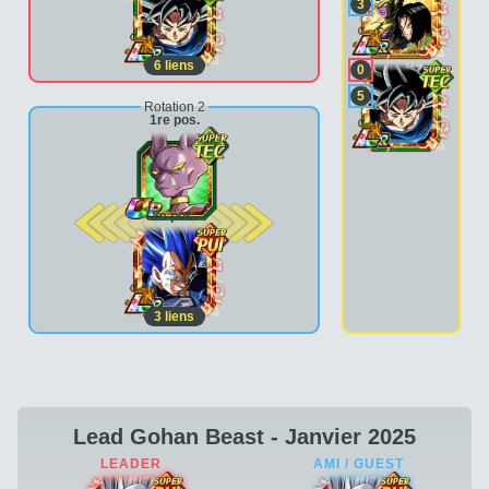
3
6
liens
0
5
Rotation 2
1re pos.
2e pos.
3
liens
Lead Gohan Beast - Janvier 2025