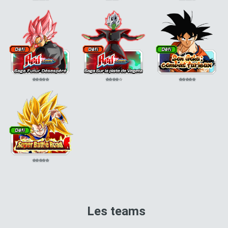
⭐
⭐
⭐
⭐
⭐
⭐
⭐
⭐
⭐
⭐
⭐
⭐
⭐
⭐
⭐
⭐
⭐
⭐
⭐
⭐
Les teams