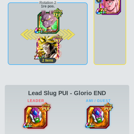
Rotation 2
1re pos.
2e pos.
2
liens
Lead Slug PUI - Glorio END