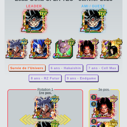
Survie de l'Univers
6 ans - Hakaishin
7 ans - Cell Max
8 ans - RZ Futur
9 ans - Endgame
Rotation 1
3e pos.
1re pos.
3
3
2e pos.
3