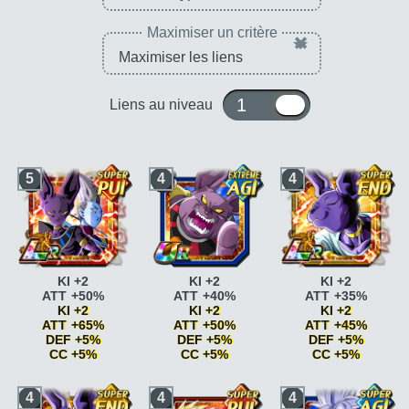
Maximiser un critère
×
1 ou 10
Liens au niveau
5
4
4
KI +2
KI +2
KI +2
ATT +50%
ATT +40%
ATT +35%
KI +2
KI +2
KI +2
ATT +65%
ATT +50%
ATT +45%
DEF +5%
DEF +5%
DEF +5%
CC +5%
CC +5%
CC +5%
Génie
ATT +10%
Vitesse
Génie
ATT +10%
4
4
4
Génie
ATT +15%
époustouflante
KI
Génie
ATT +15%