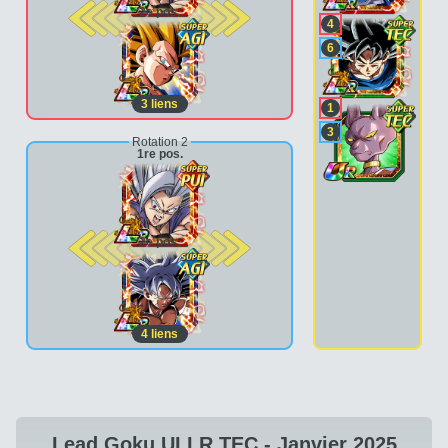
2e pos.
4
6
3
liens
1
3
Rotation 2
1re pos.
2e pos.
4
liens
Lead Goku UI LR TEC - Janvier 2025