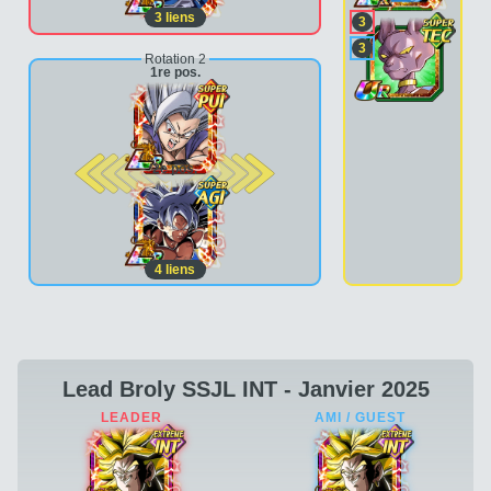
3
liens
3
3
Rotation 2
1re pos.
2e pos.
4
liens
Lead Broly SSJL INT - Janvier 2025