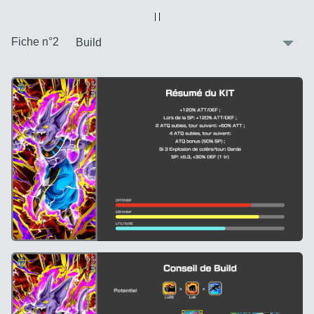
Vue alternative
| |
:
Fiche n°2