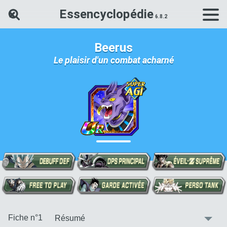
Essencyclopédie
Rechercher une carte Dokkan Ba
Beerus
Le plaisir d'un combat acharné
:
Fiche n°1