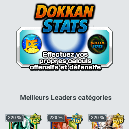
pour 
Meilleurs Leaders catégories
220 %
220 %
220 %