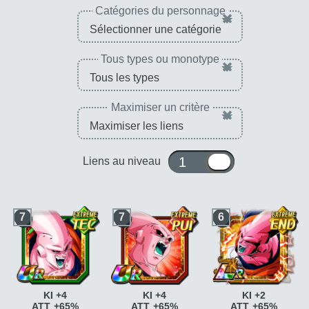
Catégories du personnage
×
Tous types ou monotype
×
Maximiser un critère
×
1 ou 10
Liens au niveau
7
7
6
KI +4
KI +4
KI +2
ATT +65%
ATT +65%
ATT +65%