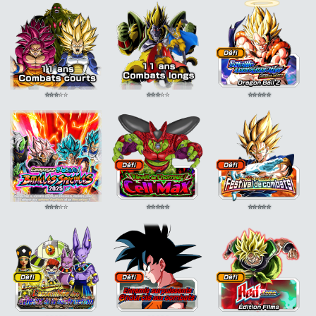
+5%
Transformation
Soin
Majin
KI +2 ATT
Transformation
ATT
+5%
+15% DEF +15%
+10% DEF +10% Soin
Transformation
ATT
+5%
+10% DEF +10% Soin
+5%
⭐
⭐
⭐
⭐
⭐
⭐
⭐
⭐
⭐
⭐
⭐
⭐
⭐
⭐
⭐
⭐
⭐
⭐
⭐
⭐
⭐
⭐
⭐
⭐
⭐
⭐
⭐
⭐
⭐
⭐