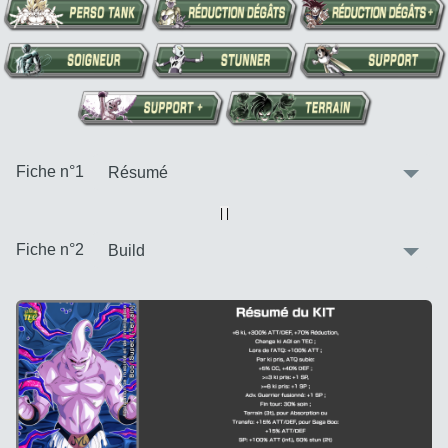
:
Fiche n°1
Vue alternative
| |
:
Fiche n°2