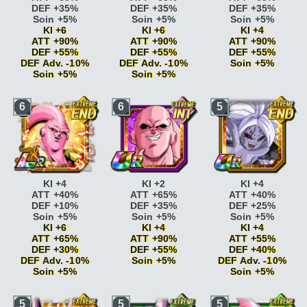
DEF +35%
DEF +35%
DEF +35%
Soin +5%
Soin +5%
Soin +5%
KI +6
KI +6
KI +4
ATT +90%
ATT +90%
ATT +90%
DEF +55%
DEF +55%
DEF +55%
DEF Adv. -10%
DEF Adv. -10%
Soin +5%
Soin +5%
Soin +5%
Vitesse
Vitesse
Vitesse
époustouflante
KI
6
6
5
époustouflante
KI
époustouflante
KI
+2
+2
+2
Vitesse
Vitesse
Vitesse
époustouflante
KI
époustouflante
KI
époustouflante
KI
+2 DEF +5%
+2 DEF +5%
+2 DEF +5%
Combat acharné
ATT
Combat acharné
ATT
Combat acharné
ATT
+15%
+15%
+15%
Combat acharné
ATT
Combat acharné
ATT
Combat acharné
ATT
+20%
KI +4
KI +2
KI +4
+20%
+20%
Boss
ATT +25% DEF
ATT +40%
ATT +65%
ATT +40%
Boss
ATT +25% DEF
Boss
ATT +25% DEF
+25% <=80% HP
DEF +10%
DEF +35%
DEF +25%
+25% <=80% HP
+25% <=80% HP
Boss
ATT +25% DEF
Soin +5%
Soin +5%
Soin +5%
Boss
ATT +25% DEF
Boss
ATT +25% DEF
+25%
KI +6
KI +4
KI +4
+25%
+25%
Majin
ATT +10% DEF
ATT +65%
ATT +90%
ATT +55%
Peur et désespoir
KI
Peur et désespoir
KI
+10%
DEF +30%
DEF +55%
DEF +40%
+2
+2
Majin
KI +2 ATT
DEF Adv. -10%
Soin +5%
DEF Adv. -10%
Peur et désespoir
KI
Peur et désespoir
KI
+15% DEF +15%
Soin +5%
Soin +5%
+2 DEF Adv. -10%
+2 DEF Adv. -10%
Mur gênant
ATT
Vitesse
Majin
ATT +10% DEF
Majin
ATT +10% DEF
+15%
Vitesse
époustouflante
KI
Vitesse
5
5
5
+10%
+10%
Mur gênant
ATT
époustouflante
KI
+2
époustouflante
KI