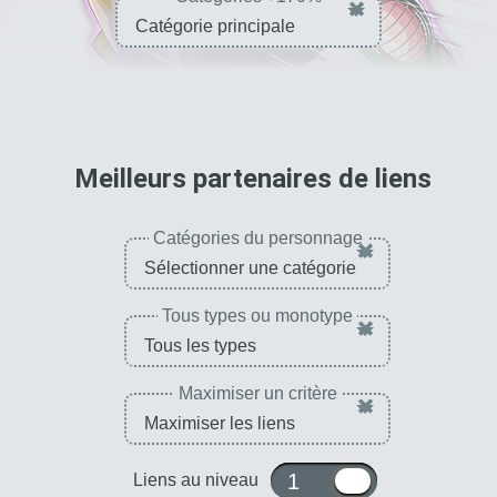
×
pour 
Meilleurs partenaires de liens
Catégories du personnage
×
Tous types ou monotype
×
Maximiser un critère
×
1 ou 10
Liens au niveau