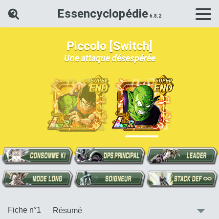
Essencyclopédie
Rechercher une carte Dokkan Ba
Piccolo [Switch]
Une attaque désespérée
:
Fiche n°1