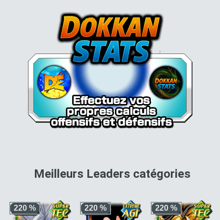
pour 
Meilleurs Leaders catégories
220 %
220 %
220 %