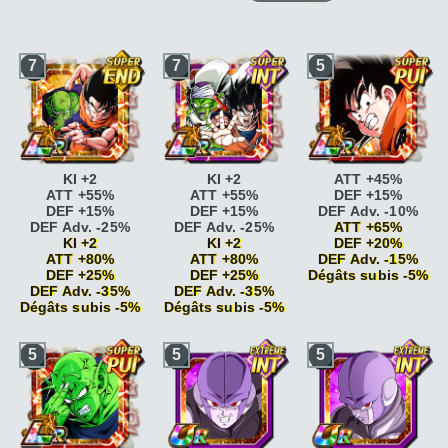
7
7
5
KI +2
KI +2
ATT +45%
ATT +55%
ATT +55%
DEF +15%
DEF +15%
DEF +15%
DEF Adv. -10%
DEF Adv. -25%
DEF Adv. -25%
ATT +65%
KI +2
KI +2
DEF +20%
ATT +80%
ATT +80%
DEF Adv. -15%
DEF +25%
DEF +25%
Dégâts subis -5%
DEF Adv. -35%
DEF Adv. -35%
Dégâts subis -5%
Dégâts subis -5%
Combat acharné
ATT
+15%
Vitesse
Vitesse
Combat acharné
ATT
5
5
5
époustouflante
KI
époustouflante
KI
+20%
+2
+2
Pouvoir
Vitesse
Vitesse
légendaire
ATT
époustouflante
KI
époustouflante
KI
+10% si ATT SP
+2 DEF +5%
+2 DEF +5%
Pouvoir
Combat acharné
ATT
Combat acharné
ATT
légendaire
ATT