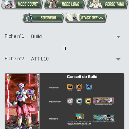
:
Fiche n°1
Vue alternative
| |
:
Fiche n°2