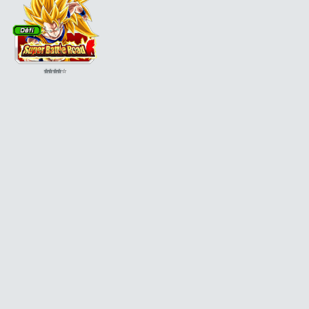
⭐
⭐
⭐
⭐
⭐