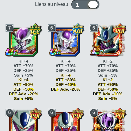
1 ou 10
Liens au niveau
7
6
6
KI +4
KI +4
KI +2
ATT +70%
ATT +70%
ATT +70%
DEF +25%
DEF +25%
DEF +25%
Soin +5%
KI +4
Soin +5%
KI +4
ATT +80%
KI +2
ATT +90%
DEF +40%
ATT +90%
DEF +50%
DEF Adv. -20%
DEF +50%
DEF Adv. -20%
DEF Adv. -10%
Soin +5%
Combat acharné
ATT
Soin +5%
+15%
Combat acharné
ATT
Combat acharné
ATT
Combat acharné
ATT
6
6
6
+15%
+20%
+15%
Combat acharné
ATT
Boss
ATT +25% DEF
Combat acharné
ATT
+20%
+25% <=80% HP
+20%
Boss
ATT +25% DEF
Boss
ATT +25% DEF
Boss
ATT +25% DEF