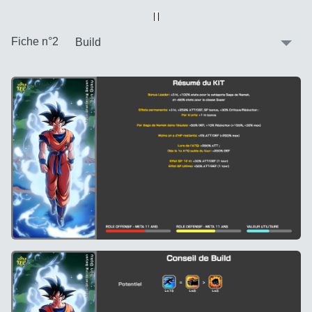
Vue alternative
| |
:
Fiche n°2