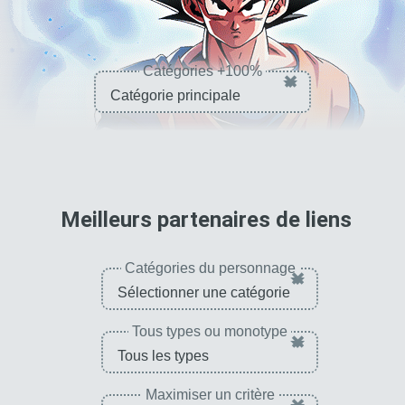
Catégories +100%
×
pour 
Meilleurs partenaires de liens
Catégories du personnage
×
Tous types ou monotype
×
Maximiser un critère