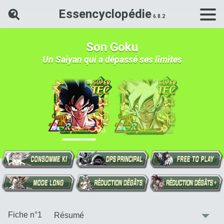
Essencyclopédie
Rechercher une carte Dokkan Ba
Son Goku
Un Saiyan qui a dépassé ses limites
:
Fiche n°1