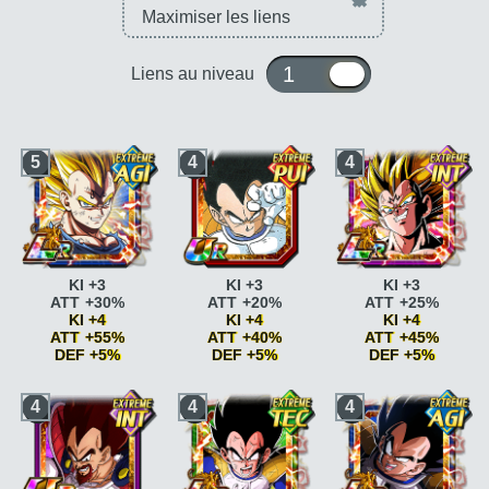
×
1 ou 10
Liens au niveau
5
4
4
KI +3
KI +3
KI +3
ATT +30%
ATT +20%
ATT +25%
KI +4
KI +4
KI +4
ATT +55%
ATT +40%
ATT +45%
DEF +5%
DEF +5%
DEF +5%
Fierté saiyan
ATT
Fierté saiyan
ATT
Fierté saiyan
ATT
4
4
4
+15%
+15%
+15%
Fierté saiyan
ATT
Fierté saiyan
ATT
Fierté saiyan
ATT
+20%
+20%
+20%
Race saiyan
ATT
Race saiyan
ATT
Briser la limite
KI +2
+5%
+5%
Briser la limite
KI +2