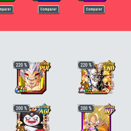
mparer
Comparer
Comparer
egeta [PUI]
220 %
220 %
+3 ki, +200% HP & +170% ATT/DEF
+3 ki, +200% HP & +170% ATT/DEF
200 %
200 %
pour la catégorie
"Corps et esprit
pour la catégorie
"Diaboliques et sans
corrompus"
ou
"Combat du destin"
,
merci"
,
"Absorption de puissance"
ou
+50% stats bonus si aussi
"Terrifiants
"Boss de GT"
, +50% stats bonus si
conquérants"
,
"Dernier atout"
ou
"Boss
aussi
"Dragon maléfique"
,
"Chaos
de GT"
mondial"
ou
"Combat du destin"