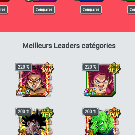
rer
Comparer
Comparer
Co
pour V
Meilleurs Leaders catégories
220 %
220 %
+3 ki, +200% HP & +170% ATT/DEF
+3 ki, +200% HP & +170% ATT/DEF
200 %
200 %
pour la catégorie
"DAIMA"
,
"Combat du
pour la catégorie
"Pouvoir
destin"
ou
"Famille de Son Goku"
, +50%
démoniaque"
ou
"Saiyan pur"
, +50%
stats bonus si aussi
"Chercheurs de
stats bonus si aussi
"Chercheurs de
boules de cristal"
,
"Puissance
boules de cristal"
,
"Voyageur du temps"
maximale"
ou
"Kamehameha"
ou
"Lien parental"