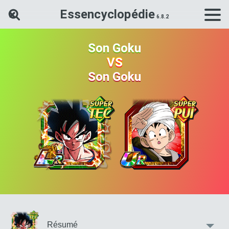
Essencyclopédie
Rechercher une carte Dokkan Ba
Son Goku
VS
Son Goku