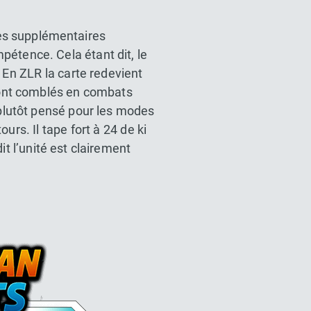
ues supplémentaires
pétence. Cela étant dit, le
 En ZLR la carte redevient
sont comblés en combats
plutôt pensé pour les modes
urs. Il tape fort à 24 de ki
it l’unité est clairement
l Z Dokkan battle France