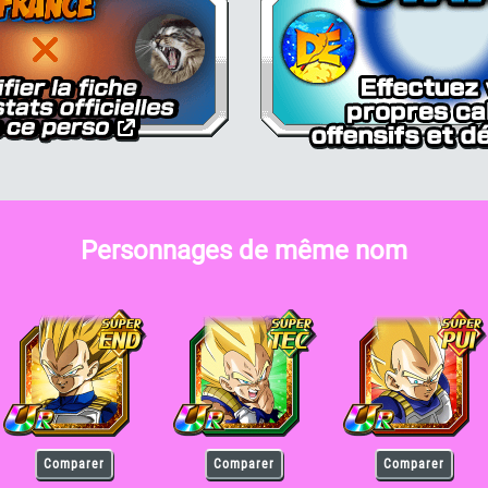
Personnages de même nom
egeta Super Saiyan
Vegeta Super Saiyan
Vegeta Super Saiyan
Comparer
Comparer
Comparer