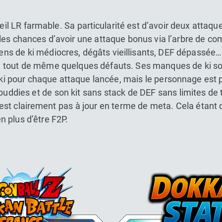
eil LR farmable. Sa particularité est d’avoir deux attaq
es chances d’avoir une attaque bonus via l’arbre de com
iens de ki médiocres, dégâts vieillisants, DEF dépassée…
e tout de même quelques défauts. Ses manques de ki 
ki pour chaque attaque lancée, mais le personnage est 
uddies et de son kit sans stack de DEF sans limites de to
’est clairement pas à jour en terme de meta. Cela étant d
en plus d’être F2P.
Dokkan Essentials x Dragon Bal