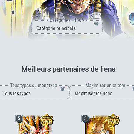
Catégories +130%
×
pour 
Meilleurs partenaires de liens
Tous types ou monotype
Maximiser un critère
×
5
5