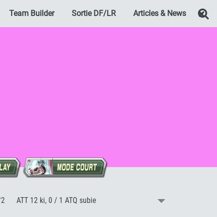
Team Builder
Sortie DF/LR
Articles & News
Re
:
°2