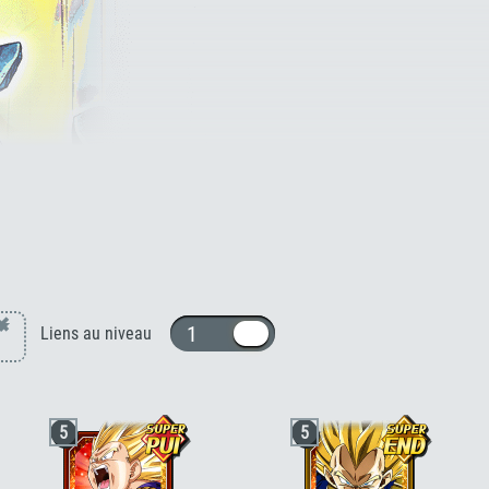
Vegeta Super Saiyan [INT]
×
1 ou 10
Liens au niveau
5
5