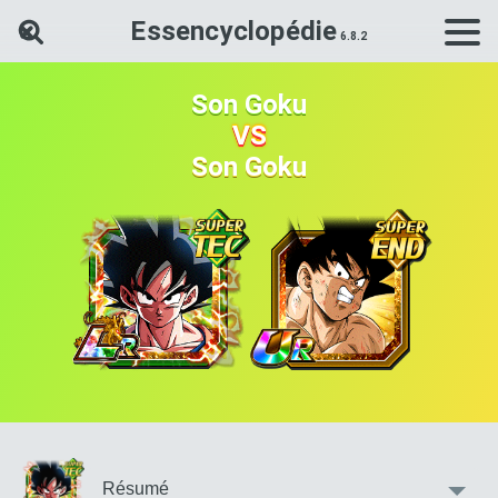
Essencyclopédie
Rechercher une carte Dokkan Ba
Son Goku
VS
Son Goku