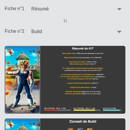
:
Fiche n°1
Vue alternative
| |
:
Fiche n°2