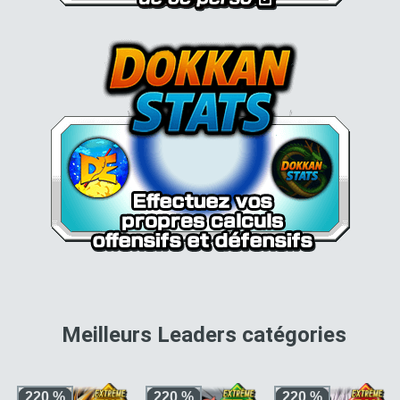
pour 
Meilleurs Leaders catégories
220 %
220 %
220 %