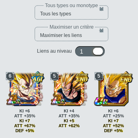
Tous types ou monotype
×
Maximiser un critère
×
1 ou 10
Liens au niveau
6
5
5
KI +6
KI +4
KI +6
ATT +35%
ATT +35%
ATT +25%
KI +7
KI +5
KI +7
ATT +67%
ATT +62%
ATT +52%
DEF +5%
DEF +5%
Fierté saiyan
ATT