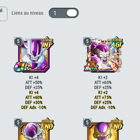
×
1 ou 10
Liens au niveau
5
5
KI +4
KI +2
ATT +50%
ATT +60%
DEF +25%
DEF +25%
KI +4
KI +2
ATT +60%
ATT +75%
DEF +30%
DEF +25%
DEF Adv. -10%
DEF Adv. -10%
Génie
ATT +10%
Génie
ATT +10%
5
5
Génie
ATT +15%
Génie
ATT +15%
Vitesse époustouflante
KI +2
Boss
ATT +25% DEF +25% <=80% HP
Vitesse époustouflante
KI +2 DEF +5%
Boss
ATT +25% DEF +25%
Boss
ATT +25% DEF +25% <=80% HP
Cauchemar
ATT +10%