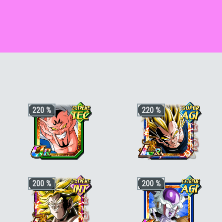
220 %
220 %
+3 ki, +200% HP & +170% ATT/DEF
+3 ki, +200% HP & +170% ATT/DEF
200 %
200 %
pour la catégorie
"Saga de Boo"
,
"En
pour la catégorie
"Héritier"
,
"Guerrier
mission"
ou
"Terrifiants conquérants"
,
fusionné"
ou
"Saiyan pur"
, +50% stats
+50% stats bonus si aussi
"Corps et
bonus si aussi
"Guerriers de génie"
ou
esprit corrompus"
ou
"Héritier"
"Fusion"