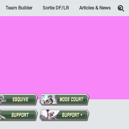
Team Builder
Sortie DF/LR
Articles & News
Re