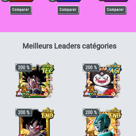
Comparer
Comparer
Comparer
pour F
Meilleurs Leaders catégories
200 %
200 %
+3 ki, +200% stats pour la catégorie
+3 ki, +200% stats pour la catégorie
200 %
200 %
"Guerriers Galactiques"
ou
"Guerrier
"Pouvoir démoniaque"
ou
"Terrifiants
inférieur"
conquérants"