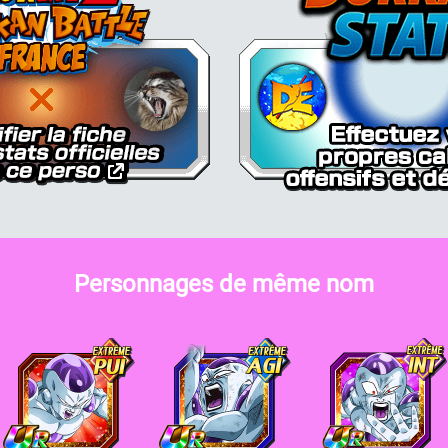
Personnages de même nom
reezer (forme finale)
Freezer (forme finale)
Freezer (forme finale)