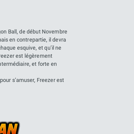
gon Ball, de début Novembre
is en contrepartie, il devra
haque esquive, et qu’il ne
Freezer est légèrement
termédiaire, et forte en
u pour s’amuser, Freezer est
l Z Dokkan battle France