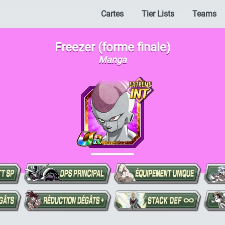
Cartes
Tier Lists
Teams
Freezer (forme finale)
Manga