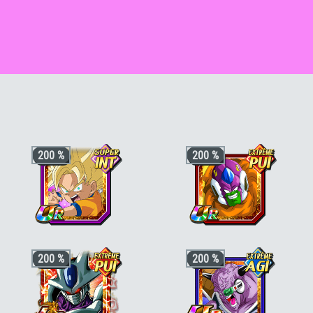
reezer (forme finale) [INT]
200 %
200 %
+3 ki, +170% stats pour la catégorie
+3 ki, +170% stats pour la catégorie
200 %
200 %
"Transformation fortifiante"
ou
"Pouvoir démoniaque"
,
"Diaboliques et
"Chercheurs de boules de cristal"
, +30%
sans merci"
ou
"Boss des films"
, +30%
stats bonus si aussi
"Saiyan pur"
ou
stats bonus si aussi
"Terrifiants
"Combat rapide"
conquérants"
ou
"Guerriers
galactiques"