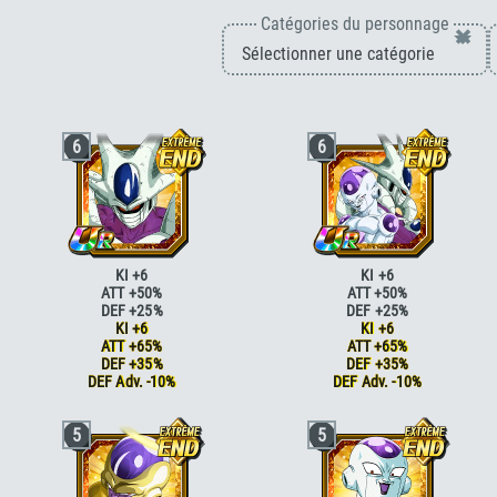
Catégories du personnage
×
6
6
KI +6
KI +6
ATT +50%
ATT +50%
DEF +25%
DEF +25%
KI +6
KI +6
ATT +65%
ATT +65%
DEF +35%
DEF +35%
DEF Adv. -10%
DEF Adv. -10%
Briser la limite
KI +2
Briser la limite
KI +2
5
5
Briser la limite
KI +2 ATT +5% DEF +5%
Briser la limite
KI +2 ATT +5% DEF +5
Vitesse époustouflante
KI +2
Vitesse époustouflante
KI +2
Vitesse époustouflante
KI +2 DEF +5%
Vitesse époustouflante
KI +2 DEF +5%
Boss
ATT +25% DEF +25% <=80% HP
Boss
ATT +25% DEF +25% <=80% HP