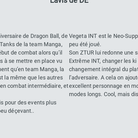
L’avis de DE
versaire de Dragon Ball, de
Vegeta INT est le Neo-Suppo
s Tanks de la team Manga,
peu été joué.
ébut de combat alors qu’il
Son ZTUR lui redonne une s
s à se mettre en place vu
Extrême INT, changer les ki
siment qu’en team Manga, la
changement intégral du plat
est la même que les autres
l’adversaire. A cela on ajou
en combat intermédiaire, et
excellent personnage en mo
modes longs. Cool, mais di
is pour des events plus
peu déçevant..