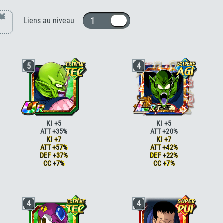
×
1 ou 10
Liens au niveau
5
4
KI +5
KI +5
ATT +35%
ATT +20%
KI +7
KI +7
ATT +57%
ATT +42%
DEF +37%
DEF +22%
CC +7%
CC +7%
Briser la limite
KI +2
Briser la limite
KI +2
Briser la limite
KI +2 ATT +5% DEF +5%
Briser la limite
KI +2 ATT +5% DEF +5%
Ambition de conquête
ATT +15%
Conseils des boules de cristal
ATT
4
4
Ambition de conquête
ATT +15% DEF
+20%
+15%
Conseils des boules de cristal
ATT
Conseils des boules de cristal
ATT
+20% CC +7%