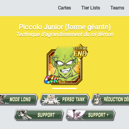
Cartes
Tier Lists
Teams
Piccolo Junior (forme géante)
Technique d'agrandissement du roi démon