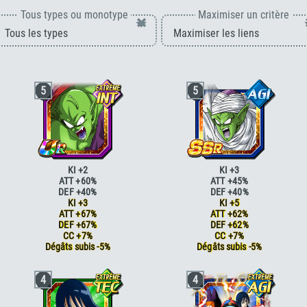
Tous types ou monotype
Maximiser un critère
×
5
5
KI +2
KI +3
ATT +60%
ATT +45%
DEF +40%
DEF +40%
KI +3
KI +5
ATT +67%
ATT +62%
DEF +67%
DEF +62%
CC +7%
CC +7%
Dégâts subis -5%
Dégâts subis -5%
Boss
ATT +25% DEF +25% <=80% HP
Boss
ATT +25% DEF +25% <=80% HP
4
4
%
Boss
ATT +25% DEF +25%
Boss
ATT +25% DEF +25%
Ambition de conquête
ATT +15%
Conseils des boules de cristal
ATT
Ambition de conquête
ATT +15% DEF
+20%