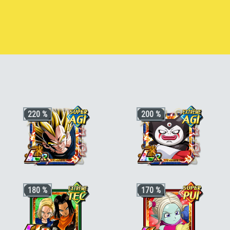
iccolo Junior (forme géante) [END]
220 %
200 %
+3 ki, +200% HP & +170% ATT/DEF
+3 ki, +200% stats pour la catégorie
180 %
170 %
pour la catégorie
"Héritier"
,
"Guerrier
"Pouvoir démoniaque"
ou
"Terrifiants
fusionné"
ou
"Saiyan pur"
, +50% stats
conquérants"
bonus si aussi
"Guerriers de génie"
ou
"Fusion"