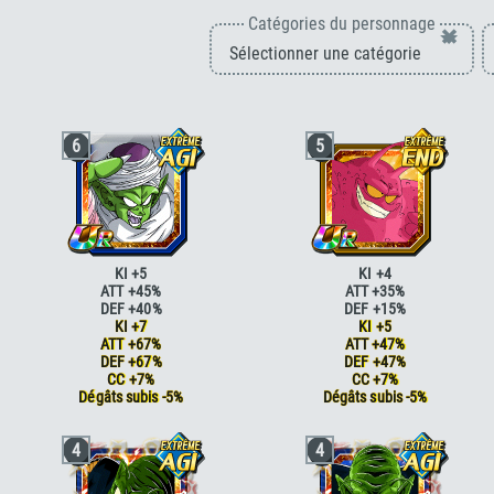
Catégories du personnage
×
6
5
KI +5
KI +4
ATT +45%
ATT +35%
DEF +40%
DEF +15%
KI +7
KI +5
ATT +67%
ATT +47%
DEF +67%
DEF +47%
CC +7%
CC +7%
Dégâts subis -5%
Dégâts subis -5%
Briser la limite
KI +2
Briser la limite
KI +2
4
4
Briser la limite
KI +2 ATT +5% DEF +5%
Briser la limite
KI +2 ATT +5% DEF +5
Boss
ATT +25% DEF +25% <=80% HP
Ambition de conquête
ATT +15%
Boss
ATT +25% DEF +25%
Ambition de conquête
ATT +15% DEF