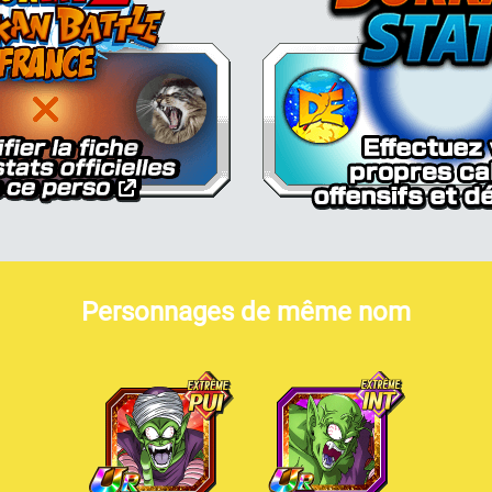
Personnages de même nom
Piccolo Junior (forme géante)
Piccolo Junior (forme géante)