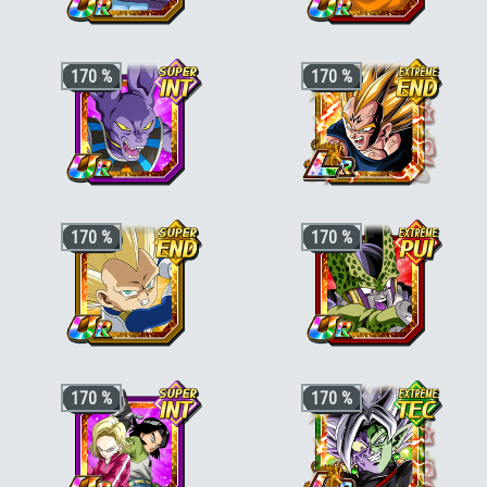
+3 ki, +200% stats pour la catégorie
+3 ki, +170% stats pour la catégorie
170 %
170 %
"Pouvoir démoniaque"
; +3 ki, +170%
"Pouvoir démoniaque"
,
"Diaboliques et
stats pour la catégorie
"Prodiges du
sans merci"
ou
"Boss des films"
, +30%
combat"
ou
"Combat rapide"
(hors
stats bonus si aussi
"Terrifiants
"Pouvoir démoniaque"
), +30% stats
conquérants"
ou
"Guerriers
bonus si aussi
"Chercheurs de boules
galactiques"
de cristal"
+3 ki, +200% HP & +170% ATT/DEF
+3 ki, +200% HP & +170% ATT/DEF
170 %
170 %
pour la catégorie
"Divin"
,
"Destructeurs
pour la catégorie
"Saiyan pur"
,
"Corps
de planètes"
ou
"Héritier"
, +50% stats
et esprit corrompus"
ou
"Guerriers de
bonus si aussi
"Être légendaire"
,
"Lien
génie"
, +50% stats bonus si aussi
de fratrie"
ou
"Boss des films"
"Saga de Boo"
ou
"Puissance
incontrôlable"
+3 ki, +200% HP & +170% ATT/DEF
+3 ki, +200% HP & +170% ATT/DEF
170 %
170 %
pour la catégorie
"Transformation
pour la catégorie
"Participants aux
fortifiante"
ou
"Guerriers de génie"
,
tournois"
ou
"Chaos mondial"
, +50%
+50% stats bonus si aussi
"Puissance
stats bonus si aussi
"Cyborg"
ou
au-delà du Super Saiyan"
"Combat rapide"