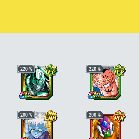
220 %
220 %
+3 ki, +200% HP & +170% ATT/DEF
+3 ki, +200% HP & +170% ATT/DEF
200 %
200 %
pour la catégorie
"Terrifiants
pour la catégorie
"Saga de Boo"
,
"En
conquérants"
ou
"Absorption de
mission"
ou
"Terrifiants conquérants"
,
puissance"
, +50% stats bonus si aussi
+50% stats bonus si aussi
"Corps et
"Boss des films"
,
"Vie artificielle"
ou
esprit corrompus"
ou
"Héritier"
"Objectif Son Goku"