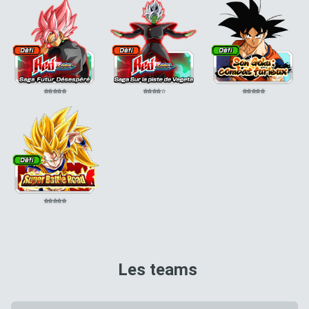
⭐
⭐
⭐
⭐
⭐
⭐
⭐
⭐
⭐
⭐
⭐
⭐
⭐
⭐
⭐
⭐
⭐
⭐
⭐
⭐
Les teams