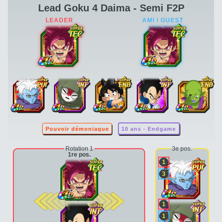
Lead Goku 4 Daima - Semi F2P
Pouvoir démoniaque
10 ans - Endgame
Rotation 1
3e pos.
1re pos.
1
3
2e pos.
1
1