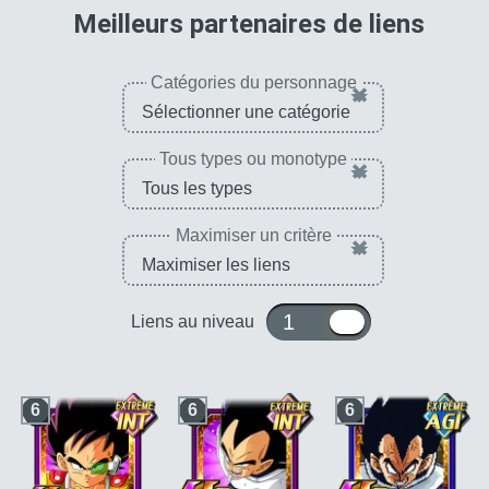
PV, ATT et DÉF +120
pour 
Meilleurs partenaires de liens
% pour le type E. INT
Catégories du personnage
×
Tous types ou monotype
×
Maximiser un critère
×
1 ou 10
Liens au niveau
6
6
6