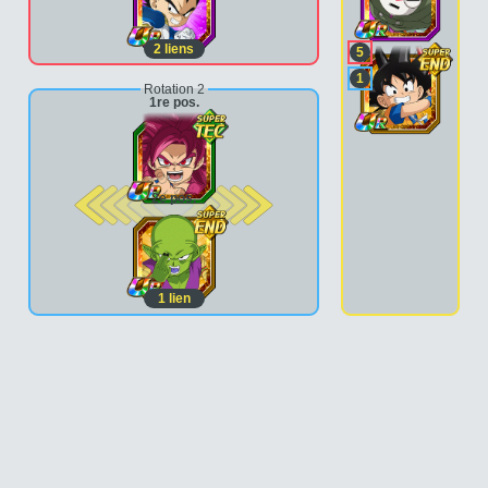
2
liens
5
1
Rotation 2
1re pos.
2e pos.
1
lien