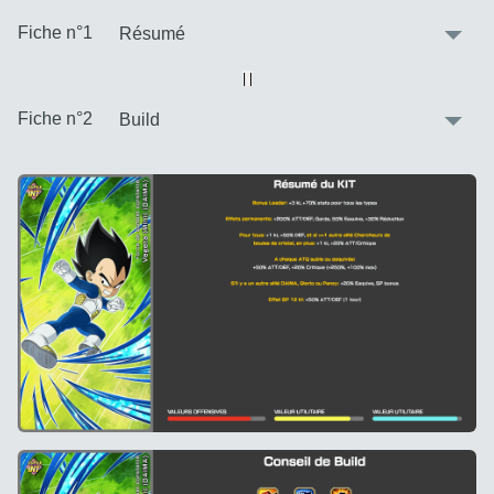
:
Fiche n°1
Vue alternative
| |
:
Fiche n°2