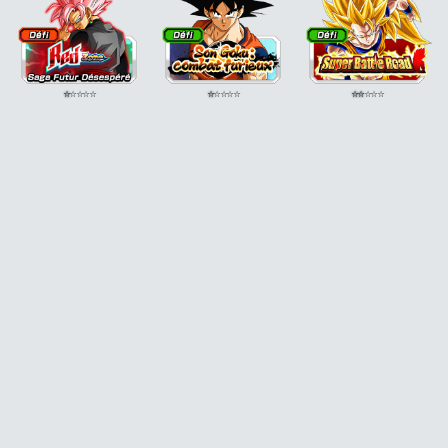
⭐
⭐
⭐
⭐
⭐
⭐
⭐
⭐
⭐
⭐
⭐
⭐
⭐
⭐
⭐