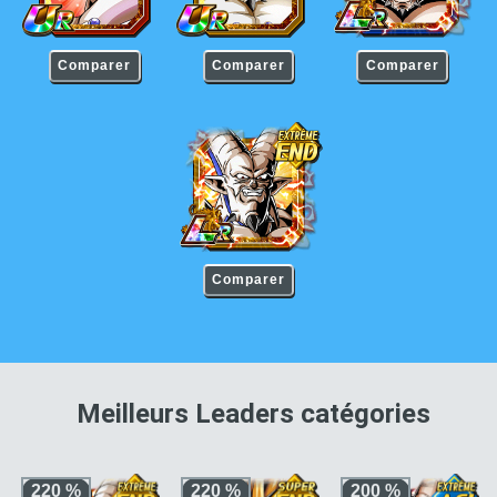
Comparer
Comparer
Comparer
Oméga Shenron
Comparer
pour 
Meilleurs Leaders catégories
220 %
220 %
200 %