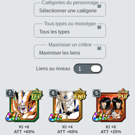
Catégories du personnage
×
Tous types ou monotype
×
Maximiser un critère
×
1 ou 10
Liens au niveau
7
6
5
KI +6
KI +4
KI +6
ATT +65%
ATT +65%
ATT +25%