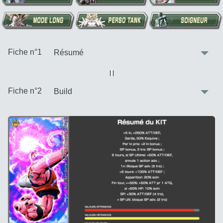
:
Fiche n°1
Vue alternative
| |
:
Fiche n°2