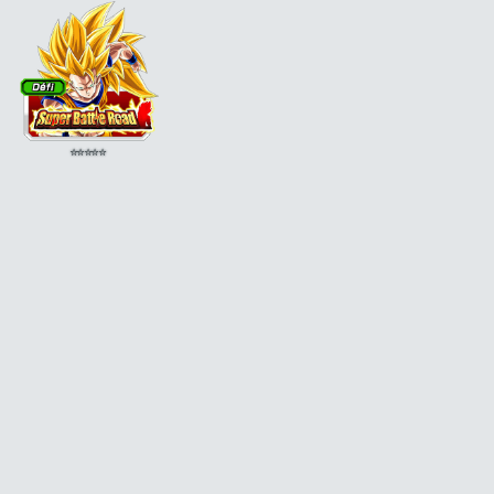
⭐
⭐
⭐
⭐
⭐