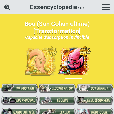
Essencyclopédie
Rechercher une carte Dokkan Ba
Boo (Son Gohan ultime)
[Transformation]
Capacité d'absorption invincible