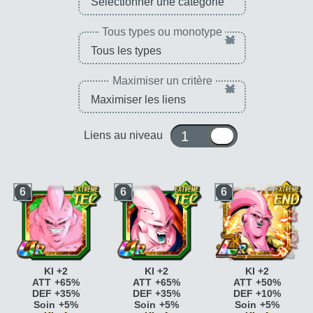
Tous types ou monotype
×
Maximiser un critère
×
1 ou 10
Liens au niveau
6
6
6
KI +2
KI +2
KI +2
ATT +65%
ATT +65%
ATT +50%
DEF +35%
DEF +35%
DEF +10%
Soin +5%
Soin +5%
Soin +5%