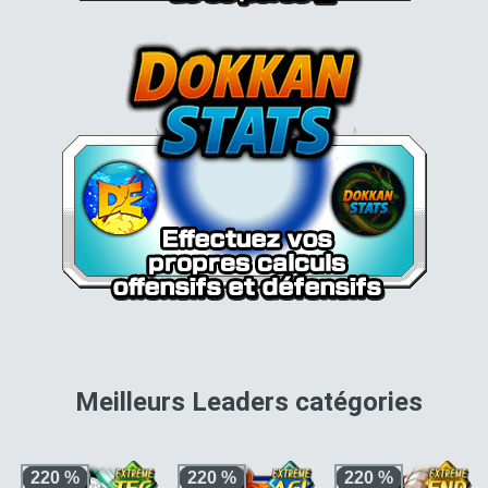
pour 
Meilleurs Leaders catégories
220 %
220 %
220 %