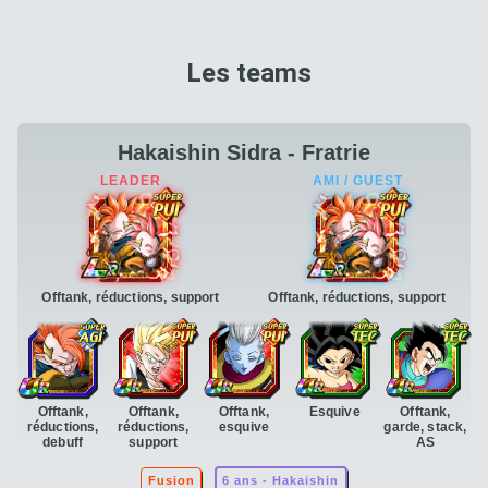
Les teams
Hakaishin Sidra - Fratrie
Offtank, réductions, support
Offtank, réductions, support
Offtank,
Offtank,
Offtank,
Esquive
Offtank,
réductions,
réductions,
esquive
garde, stack,
debuff
support
AS
Fusion
6 ans - Hakaishin