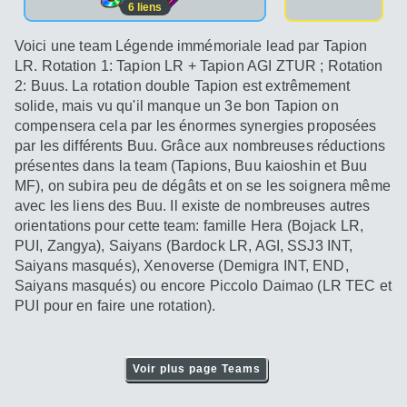
6
liens
Voici une team Légende immémoriale lead par Tapion
LR. Rotation 1: Tapion LR + Tapion AGI ZTUR ; Rotation
2: Buus. La rotation double Tapion est extrêmement
solide, mais vu qu'il manque un 3e bon Tapion on
compensera cela par les énormes synergies proposées
par les différents Buu. Grâce aux nombreuses réductions
présentes dans la team (Tapions, Buu kaioshin et Buu
MF), on subira peu de dégâts et on se les soignera même
avec les liens des Buu. Il existe de nombreuses autres
orientations pour cette team: famille Hera (Bojack LR,
PUI, Zangya), Saiyans (Bardock LR, AGI, SSJ3 INT,
Saiyans masqués), Xenoverse (Demigra INT, END,
Saiyans masqués) ou encore Piccolo Daimao (LR TEC et
PUI pour en faire une rotation).
Voir plus page Teams