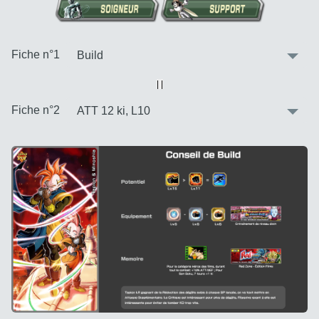
:
Fiche n°1
Vue alternative
| |
:
Fiche n°2