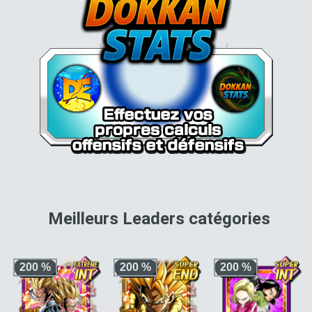
pour 
Meilleurs Leaders catégories
200 %
200 %
200 %