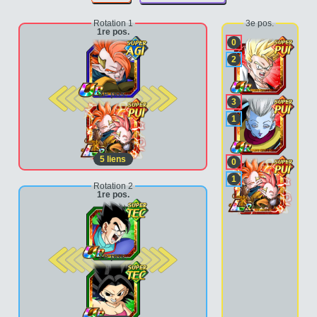
Rotation 1
3e pos.
1re pos.
0
2
2e pos.
3
1
5
liens
0
1
Rotation 2
1re pos.
2e pos.