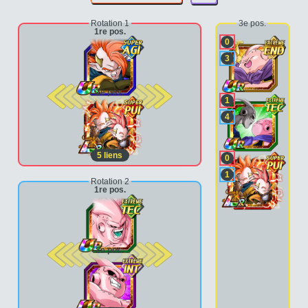
Rotation 1
3e pos.
1re pos.
0
3
2e pos.
1
4
5
liens
0
1
Rotation 2
1re pos.
2e pos.