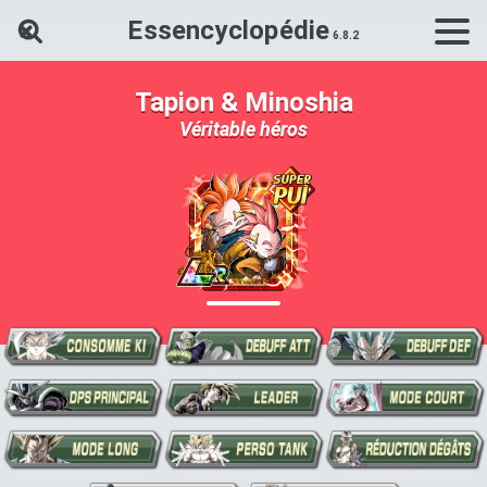
Essencyclopédie
Rechercher une carte Dokkan Ba
Tapion & Minoshia
Véritable héros