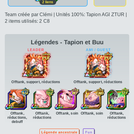
2
liens
Team créée par Clémi | Unités 100%: Tapion AGI ZTUR |
2 items utilisés: 2 C8
Légendes - Tapion et Buu
Offtank, support, réductions
Offtank, support, réductions
Offtank,
Offtank,
Offtank, soin
Offtank, soin
Offtank,
réductions,
réductions
réductions
debuff
Légende ancestrale
Fun