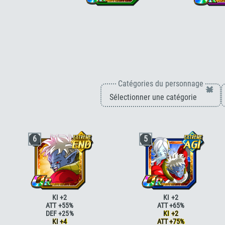
Ki +3, PV, ATT et DÉF +170 % pour la
Ki +3, PV, ATT et
catégorie
"Super Saiyan 2"
ou
catégorie
"Voyag
"Ressuscité"
+3, PV, ATT et DÉF
E.
Catégories du personnage
×
6
5
KI +2
KI +2
ATT +55%
ATT +65%
DEF +25%
KI +2
KI +4
ATT +75%