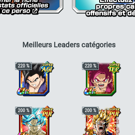
pour M
Meilleurs Leaders catégories
220 %
220 %
+3 ki, +200% HP & +170% ATT/DEF
+3 ki, +200% HP & +170% ATT/DEF
200 %
200 %
pour la catégorie
"Héros des films"
,
pour la catégorie
"Pouvoir
s
"Saiyan de sang-mêlé"
ou
"En mission"
,
démoniaque"
ou
"Saiyan pur"
, +50%
"
+50% stats bonus si aussi
"Héros de
stats bonus si aussi
"Chercheurs de
DB Super"
,
"Lien parental"
ou
"Cyborg"
boules de cristal"
,
"Voyageur du temps"
ou
"Lien parental"