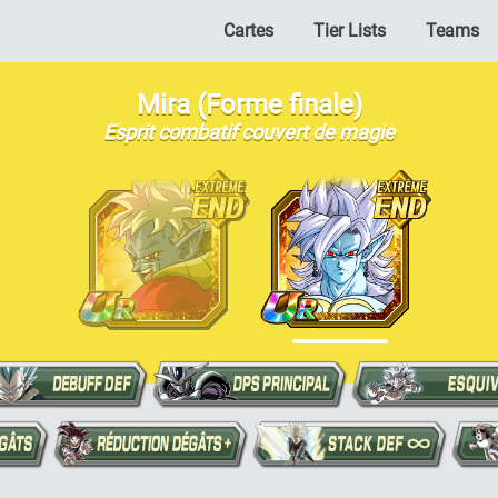
Cartes
Tier Lists
Teams
Mira (Forme finale)
Esprit combatif couvert de magie