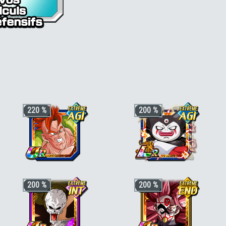
ira (Forme finale) [END]
220 %
200 %
+3 ki, +200% HP & +170% ATT/DEF
+3 ki, +200% stats pour la catégorie
200 %
200 %
pour la catégorie
"Cyborg"
ou
"Pouvoir démoniaque"
ou
"Terrifiants
"Puissance incontrôlable"
, +50% stats
conquérants"
bonus si aussi
"Cyborg - Saga de Cell"
,
"En mission"
ou
"Vie artificielle"