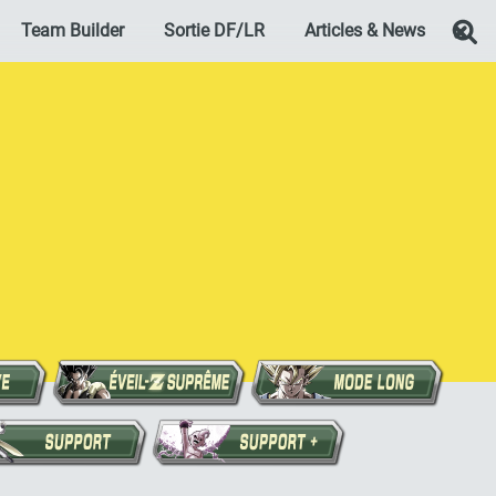
Team Builder
Sortie DF/LR
Articles & News
Re