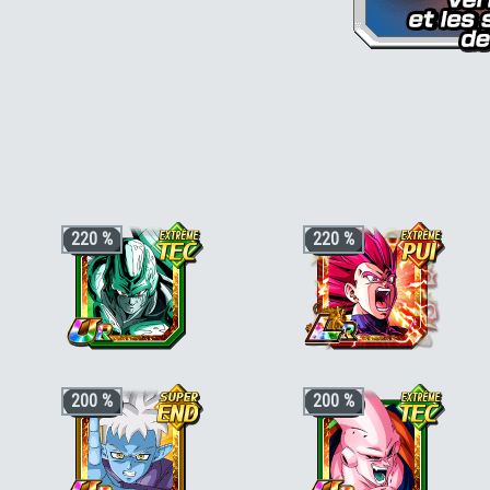
220 %
220 %
+3 ki, +200% HP & +170% ATT/DEF
+3 ki, +200% HP & +170% ATT/DEF
200 %
200 %
pour la catégorie
"Terrifiants
pour la catégorie
"Crossover"
ou
conquérants"
ou
"Absorption de
"Famille de Vegeta"
, +50% stats bonu
puissance"
, +50% stats bonus si aussi
si aussi
"Voyageur du temps"
ou
"Divin
"Boss des films"
,
"Vie artificielle"
ou
"Objectif Son Goku"