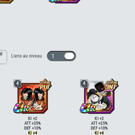
DÉF +170 % pour la
Ki +3, +170 % HP, ATT et DÉF +170 %
 ou ki +3, PV, ATT et
pour la catégorie
"Ressuscité"
ou ki +3,
 le type S. END
PV, ATT et DÉF +50 % pour le type INT
Mira (Forme finale) [END]
×
1 ou 10
Liens au niveau
4
4
KI +2
KI +2
ATT +25%
ATT +25%
DEF +10%
DEF +10%
KI +4
KI +4