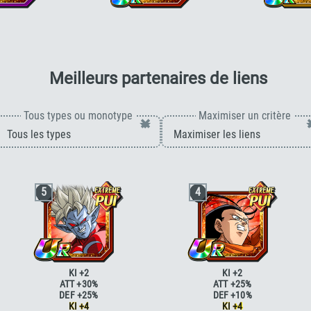
 DÉF +170 % pour la
Ki +3, PV, ATT et DÉF +170 % pour la
Ki +3, PV, ATT et 
eur du temps"
ou ki
catégorie
"Transformation fortifiante"
catégorie
"Cyborg"
,
 +120 % pour le type
ou ki +3, PV, ATT et DÉF +120 % pour le
DÉF +120 % pour
 INT
type E. PUI
pour 
Meilleurs partenaires de liens
Tous types ou monotype
Maximiser un critère
×
5
4
KI +2
KI +2
ATT +30%
ATT +25%
DEF +25%
DEF +10%
KI +4
KI +4