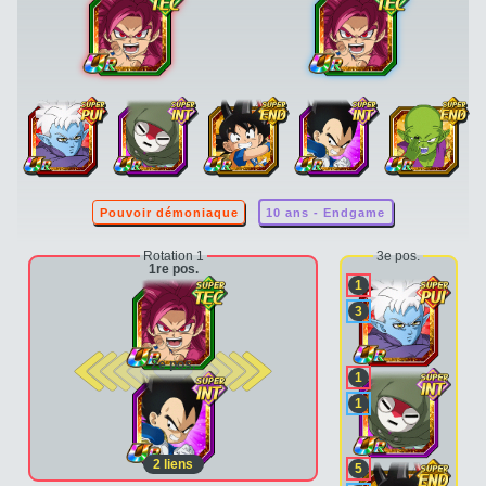
Pouvoir démoniaque
10 ans - Endgame
Rotation 1
3e pos.
1re pos.
1
3
2e pos.
1
1
2
liens
5