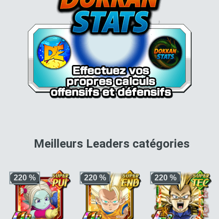
pour 
Meilleurs Leaders catégories
220 %
220 %
220 %