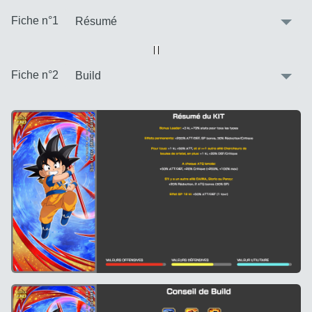
:
Fiche n°1
Vue alternative
| |
:
Fiche n°2