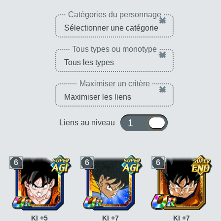
Catégories du personnage
×
Tous types ou monotype
×
Maximiser un critère
×
1 ou 10
Liens au niveau
6
6
6
KI +5
KI +7
KI +7