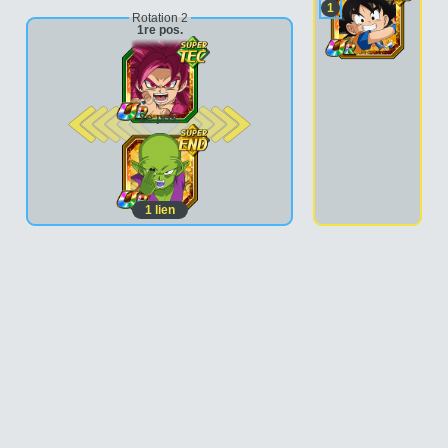
1
Rotation 2
1re pos.
2e pos.
1
lien