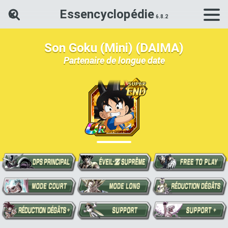
Essencyclopédie
Rechercher une carte Dokkan Ba
Son Goku (Mini) (DAIMA)
Partenaire de longue date