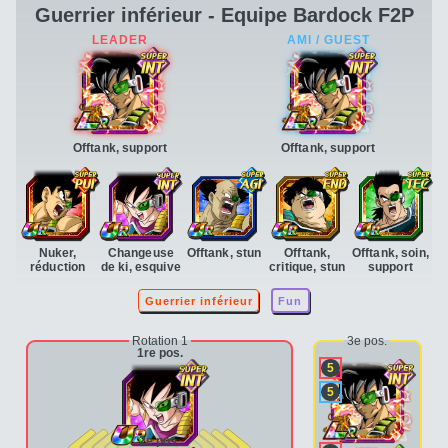
Guerrier inférieur - Equipe Bardock F2P
Offtank, support
Offtank, support
Nuker,
Changeuse
Offtank, stun
Offtank,
Offtank, soin,
réduction
de ki, esquive
critique, stun
support
Guerrier inférieur
Fun
Rotation 1
3e pos.
1re pos.
5
5
2e pos.