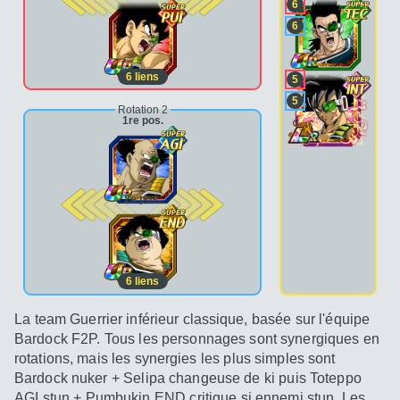
6
6
6
liens
5
5
Rotation 2
1re pos.
2e pos.
6
liens
La team Guerrier inférieur classique, basée sur l'équipe
Bardock F2P. Tous les personnages sont synergiques en
rotations, mais les synergies les plus simples sont
Bardock nuker + Selipa changeuse de ki puis Toteppo
AGI stun + Pumbukin END critique si ennemi stun. Les