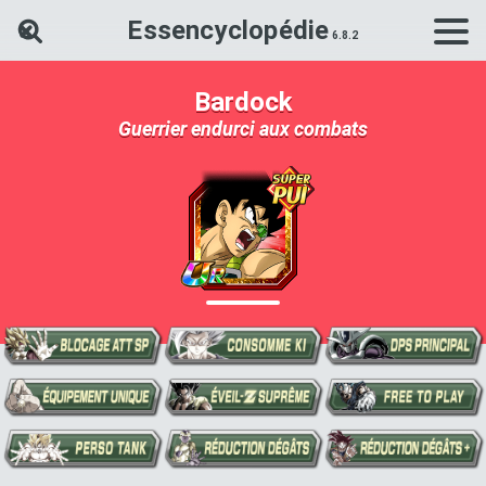
Essencyclopédie
Rechercher une carte Dokkan Ba
Bardock
Guerrier endurci aux combats