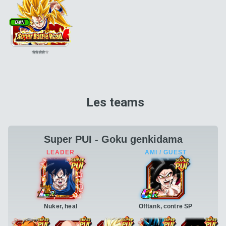
⭐
⭐
⭐
⭐
⭐
Les teams
Super PUI - Goku genkidama
Nuker, heal
Offtank, contre SP