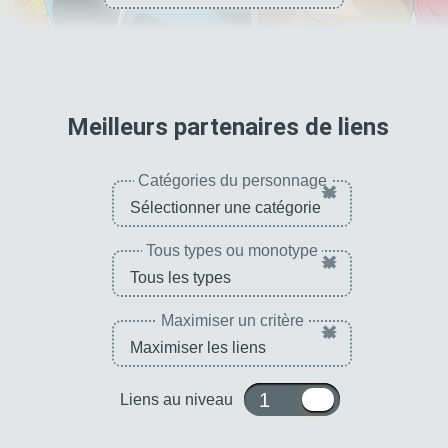
pour 
Meilleurs partenaires de liens
Catégories du personnage
×
Tous types ou monotype
×
Maximiser un critère
×
1 ou 10
Liens au niveau