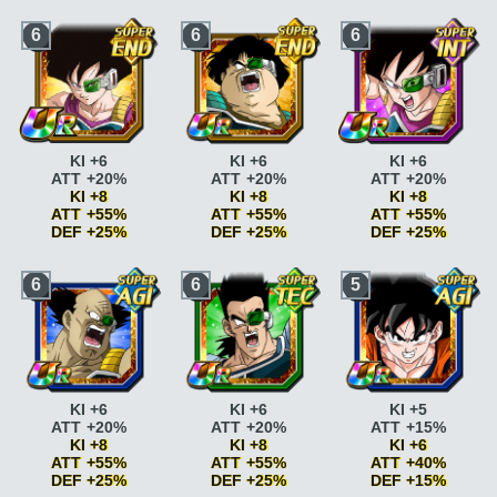
6
6
6
KI +6
KI +6
KI +6
ATT +20%
ATT +20%
ATT +20%
KI +8
KI +8
KI +8
ATT +55%
ATT +55%
ATT +55%
DEF +25%
DEF +25%
DEF +25%
Fierté saiyan
ATT
Fierté saiyan
ATT
Fierté saiyan
ATT
6
6
5
+15%
+15%
+15%
Fierté saiyan
ATT
Fierté saiyan
ATT
Fierté saiyan
ATT
+20%
+20%
+20%
Race saiyan
ATT
Race saiyan
ATT
Race saiyan
ATT
+5%
+5%
+5%
Race saiyan
ATT
Race saiyan
ATT
Race saiyan
ATT
+10%
+10%
+10%
Briser la limite
KI +2
Briser la limite
KI +2
Briser la limite
KI +2
KI +6
KI +6
KI +5
Briser la limite
KI +2
Briser la limite
KI +2
Briser la limite
KI +2
ATT +20%
ATT +20%
ATT +15%
ATT +5% DEF +5%
ATT +5% DEF +5%
ATT +5% DEF +5%
KI +8
KI +8
KI +6
Paré au combat
KI
Paré au combat
KI
Paré au combat
KI
ATT +55%
ATT +55%
ATT +40%
+2
+2
+2
DEF +25%
DEF +25%
DEF +15%