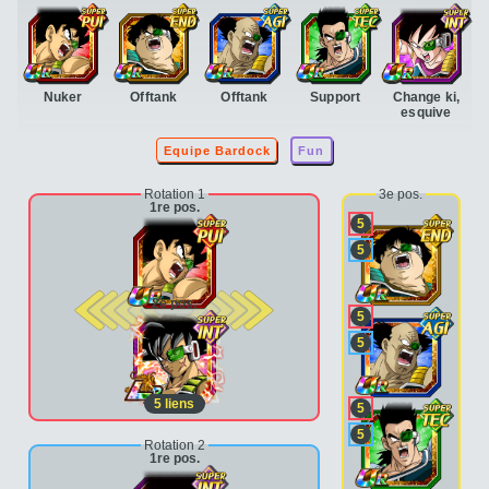
Nuker
Offtank
Offtank
Support
Change ki,
esquive
Equipe Bardock
Fun
Rotation 1
3e pos.
1re pos.
5
5
2e pos.
5
5
5
liens
5
5
Rotation 2
1re pos.