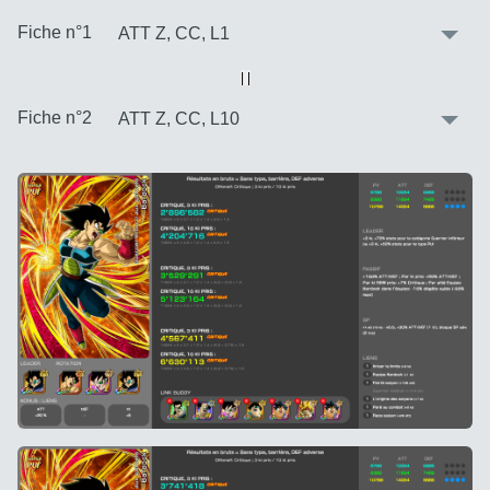
:
Fiche n°1
Vue alternative
| |
:
Fiche n°2