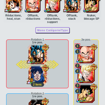
Réductions,
Offtank,
Offtank,
Offtank,
Nuker,
heal, stun
réductions
réductions,
stack
blocage SP
support
Mono Catégorie/Type
Rotation 1
3e pos.
1re pos.
1
1
2e pos.
2
2
2
liens
3
2
Rotation 2
1re pos.