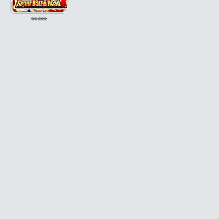
⭐
⭐
⭐
⭐
⭐