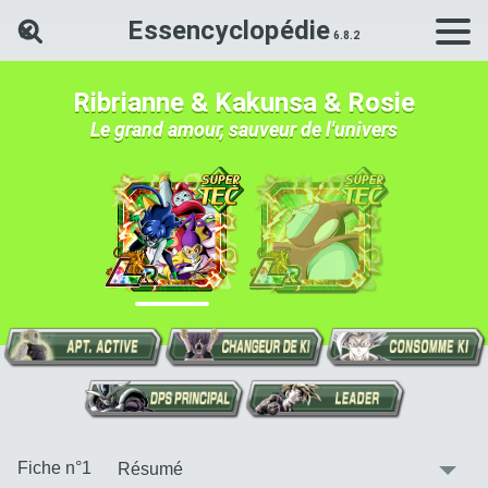
Essencyclopédie
Rechercher une carte Dokkan Ba
Ribrianne & Kakunsa & Rosie
Le grand amour, sauveur de l'univers
:
Fiche n°1