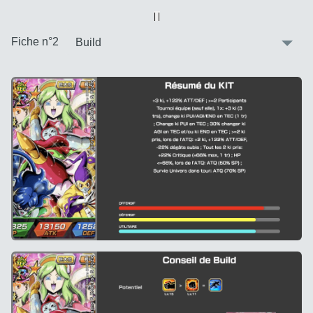
Vue alternative
| |
:
Fiche n°2