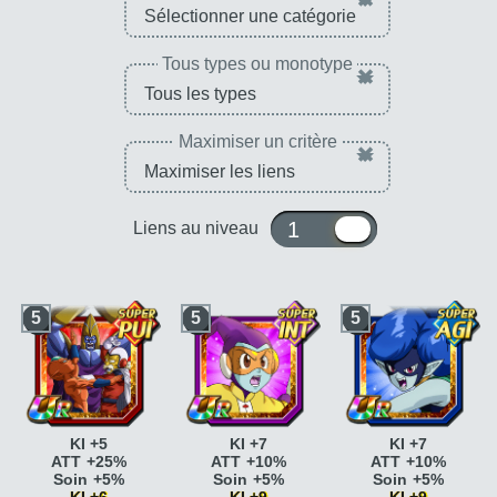
Tous types ou monotype
×
Maximiser un critère
×
1 ou 10
Liens au niveau
5
5
5
KI +5
KI +7
KI +7
ATT +25%
ATT +10%
ATT +10%
Soin +5%
Soin +5%
Soin +5%
KI +6
KI +9
KI +9