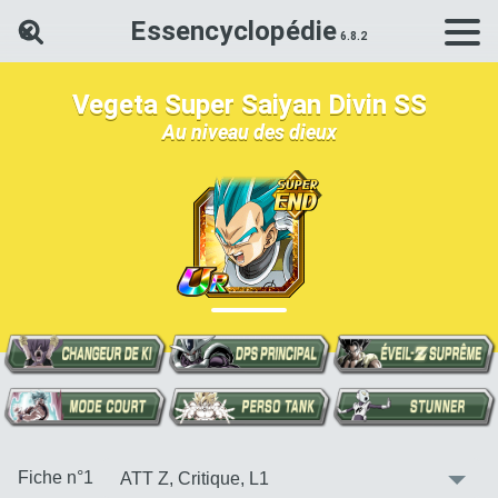
Essencyclopédie
Rechercher une carte Dokkan Ba
Vegeta Super Saiyan Divin SS
Au niveau des dieux
:
Fiche n°1