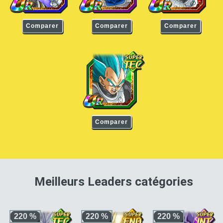
Comparer
Comparer
Comparer
Vegeta Super Saiyan Divin SS
Comparer
pour 
Meilleurs Leaders catégories
220 %
220 %
220 %