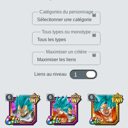
Catégories du personnage
×
Tous types ou monotype
×
Maximiser un critère
×
1 ou 10
Liens au niveau
6
6
6