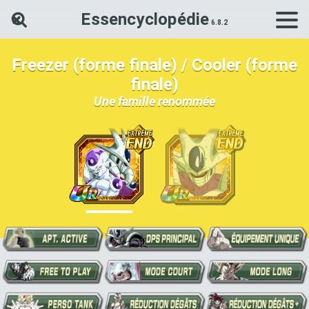
Essencyclopédie
Rechercher une carte Dokkan Ba
Freezer (forme finale) / Cooler (forme
finale)
Une famille renommée