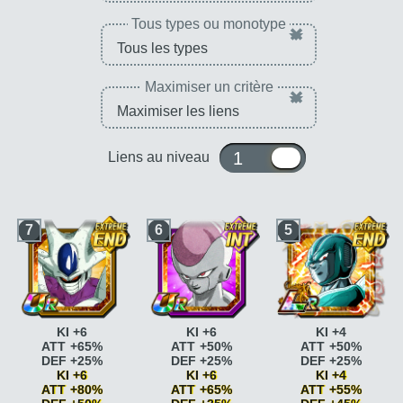
Tous types ou monotype
×
Maximiser un critère
×
1 ou 10
Liens au niveau
7
6
5
KI +6
KI +6
KI +4
ATT +65%
ATT +50%
ATT +50%
DEF +25%
DEF +25%
DEF +25%
KI +6
KI +6
KI +4
ATT +80%
ATT +65%
ATT +55%