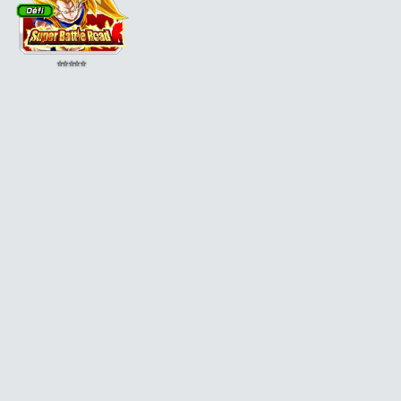
⭐
⭐
⭐
⭐
⭐