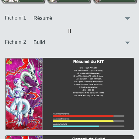
:
Fiche n°1
Vue alternative
| |
:
Fiche n°2