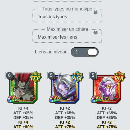
Tous types ou monotype
×
Maximiser un critère
×
1 ou 10
Liens au niveau
6
5
5
KI +4
KI +2
KI +2
ATT +65%
ATT +65%
ATT +65%
DEF +35%
DEF +35%
DEF +35%
KI +4
KI +2
KI +2
ATT +80%
ATT +75%
ATT +75%