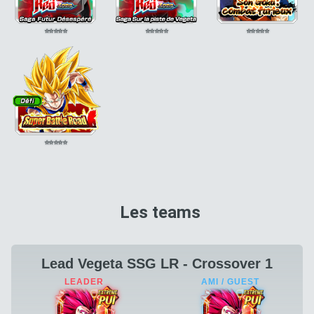
⭐
⭐
⭐
⭐
⭐
⭐
⭐
⭐
⭐
⭐
⭐
⭐
⭐
⭐
⭐
⭐
⭐
⭐
⭐
⭐
Les teams
Lead Vegeta SSG LR - Crossover 1