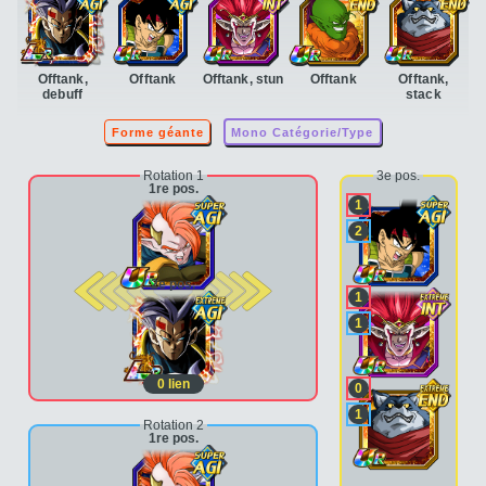
Offtank,
Offtank
Offtank, stun
Offtank
Offtank,
debuff
stack
Forme géante
Mono Catégorie/Type
Rotation 1
3e pos.
1re pos.
1
2
2e pos.
1
1
0
lien
0
1
Rotation 2
1re pos.