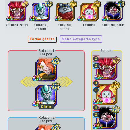
Offtank, stun
Offtank,
Offtank,
Offtank
Offtank, stun
debuff
stack
Forme géante
Mono Catégorie/Type
Rotation 1
3e pos.
1re pos.
2
2
2e pos.
0
1
2
liens
4
2
Rotation 2
1re pos.