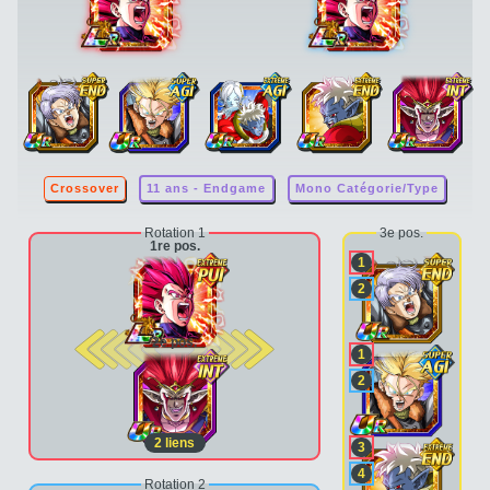
Crossover
11 ans - Endgame
Mono Catégorie/Type
Rotation 1
3e pos.
1re pos.
1
2
2e pos.
1
2
2
liens
3
4
Rotation 2