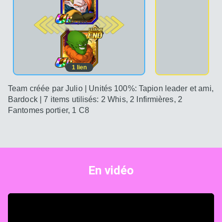
2e pos.
1
lien
Team créée par Julio | Unités 100%: Tapion leader et ami,
Bardock | 7 items utilisés: 2 Whis, 2 Infirmières, 2
Fantomes portier, 1 C8
L’analyse de Demigra [IN
En vidéo