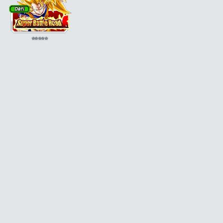
⭐
⭐
⭐
⭐
⭐