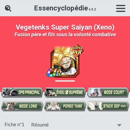
Essencyclopédie
Rechercher une carte Dokkan Ba
Vegetenks Super Saiyan (Xeno)
Fusion père et fils sous la volonté combative
:
Fiche n°1