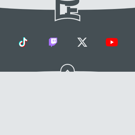
Le site et les fiches sont la propriété de Dokkan Essentials
Site réalisé pour Dokkan Essentials par Amaury Guichard avec l’aide de
Padsensei et MoominG