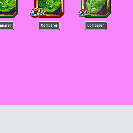
mparer
Comparer
Comparer
iccolo [INT]