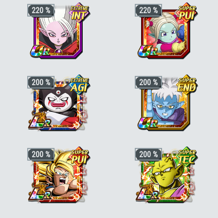
220 %
220 %
+3 ki, +170% stats pour la catégorie
+3 ki, +170% stats pour la catégorie
200 %
200 %
"Prodiges du combat"
ou
"DAIMA"
,
"Pouvoir démoniaque"
ou
"DAIMA"
,
+50% stats bonus si aussi
"Pouvoir
+50% stats bonus si aussi
"Prodiges d
démoniaque"
,
"En mission"
ou
"Lien de
combat"
,
"Divin"
ou
"Saiyan pur"
fratrie"
+3 ki, +200% stats pour la catégorie
+3 ki, +200% stats pour la catégorie
200 %
200 %
"Pouvoir démoniaque"
ou
"Terrifiants
"Pouvoir démoniaque"
; +3 ki, +170%
conquérants"
stats pour la catégorie
"Prodiges du
combat"
ou
"Combat rapide"
(hors
"Pouvoir démoniaque"
), +30% stats
bonus si aussi
"Chercheurs de boules
de cristal"