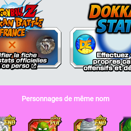
Dokkan Essentials x Dragon Bal
Personnages de même nom
Piccolo
Piccolo
Piccolo