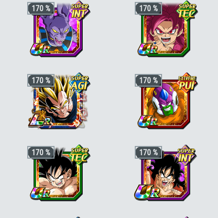
Ki +4, PV, ATT et DÉF +200 % pour la
Ki +3, PV, ATT et DÉF +170 % pour la
170 %
170 %
catégorie
"Prodiges du combat"
catégorie
"Héros de DB Super"
ou
"Prodiges du combat"
, et KI +1, PV, AT
et DÉF +30 % en plus si le perso est
aussi de catégorie
"Lien maître et
disciple"
ou
"Héros des films"
+3 ki, +200% HP & +170% ATT/DEF
+3 ki, +200% HP & +170% ATT/DEF
170 %
170 %
pour la catégorie
"Divin"
,
"Destructeurs
pour la catégorie
"Pouvoir
de planètes"
ou
"Héritier"
, +50% stats
démoniaque"
ou
"Saiyan pur"
, +50%
bonus si aussi
"Être légendaire"
,
"Lien
stats bonus si aussi
"Chercheurs de
de fratrie"
ou
"Boss des films"
boules de cristal"
,
"Voyageur du temps
ou
"Lien parental"
+3 ki, +200% HP & +170% ATT/DEF
+3 ki, +170% stats pour la catégorie
170 %
170 %
pour la catégorie
"Héritier"
,
"Guerrier
"Pouvoir démoniaque"
,
"Diaboliques et
fusionné"
ou
"Saiyan pur"
, +50% stats
sans merci"
ou
"Boss des films"
, +30%
bonus si aussi
"Guerriers de génie"
ou
stats bonus si aussi
"Terrifiants
"Fusion"
conquérants"
ou
"Guerriers
galactiques"
Ki +3, PV, ATT et DÉF +170 % pour la
Ki +3, PV, ATT et DÉF +170 % pour la