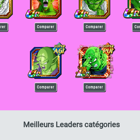
rer
Comparer
Comparer
Co
Piccolo
Piccolo
Comparer
Comparer
pour P
Meilleurs Leaders catégories