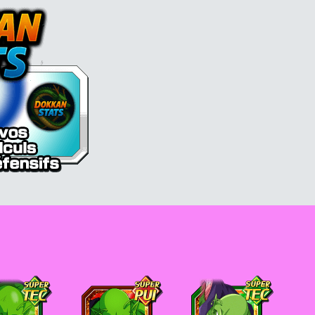
l Z Dokkan battle France
Piccolo
Piccolo