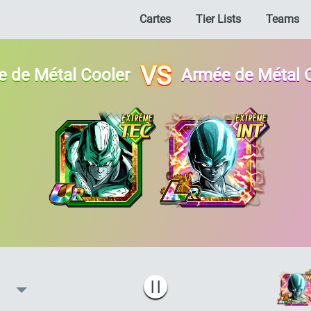
Cartes
Tier Lists
Teams
VS
 de Métal Cooler
Armée de Métal 
| |