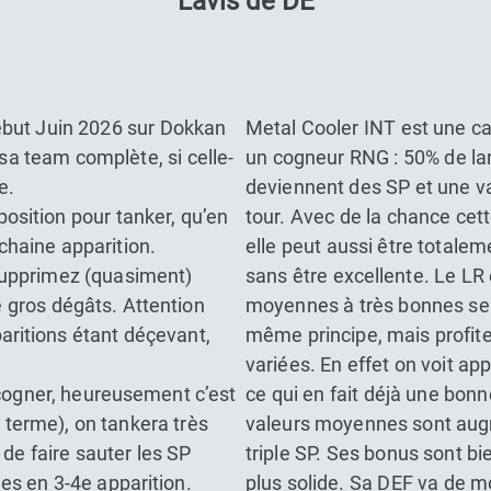
L’avis de DE
ébut Juin 2026 sur Dokkan
Metal Cooler INT est une car
 sa team complète, si celle-
un cogneur RNG : 50% de la
e.
deviennent des SP et une v
position pour tanker, qu’en
tour. Avec de la chance cett
chaine apparition.
elle peut aussi être totalem
supprimez (quasiment)
sans être excellente. Le LR
e gros dégâts. Attention
moyennes à très bonnes sel
aritions étant déçevant,
même principe, mais profite
variées. En effet on voit ap
 cogner, heureusement c’est
ce qui en fait déjà une bon
 terme), on tankera très
valeurs moyennes sont aug
 de faire sauter les SP
triple SP. Ses bonus sont b
es en 3-4e apparition.
plus solide. Sa DEF va de m