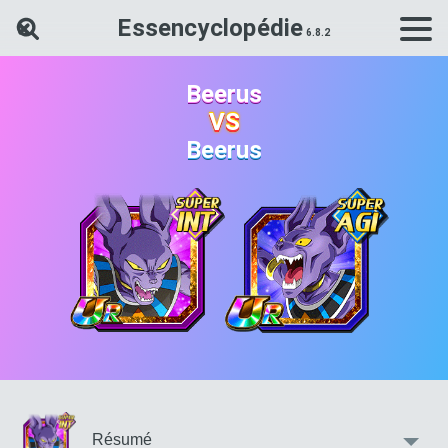
Essencyclopédie
Rechercher une carte Dokkan Ba
Beerus
VS
Beerus