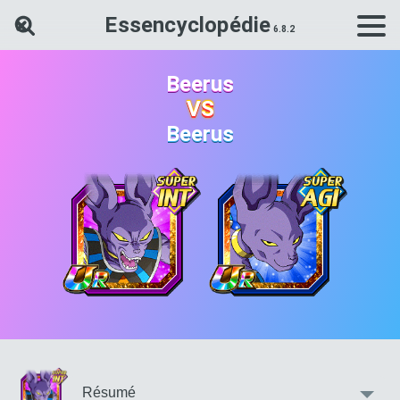
Essencyclopédie
Rechercher une carte Dokkan Ba
Beerus
VS
Beerus