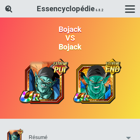
Essencyclopédie
Rechercher une carte Dokkan Ba
Bojack
VS
Bojack